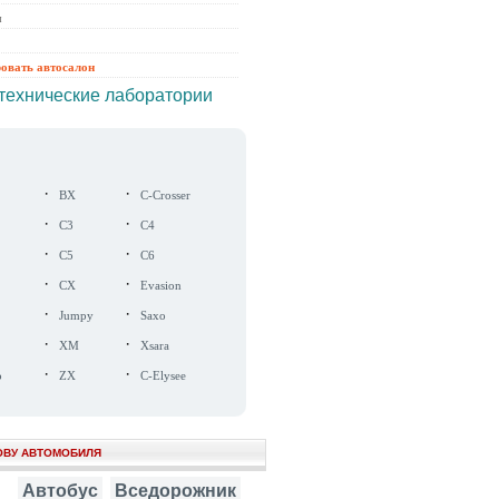
ы
ровать автосалон
технические лаборатории
·
·
BX
C-Crosser
·
·
C3
C4
·
·
C5
C6
·
·
CX
Evasion
·
·
Jumpy
Saxo
·
·
XM
Xsara
·
·
o
ZX
C-Elysee
ОВУ АВТОМОБИЛЯ
Автобус
Вседорожник