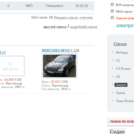
RSS-канал
0
МКП
Тимашевск
16.10.10
Мой гараж
Мой гараж: (
0
)
,
Показать список
очистить
Зарегистри
электро
/
простой список
подробный список
Citroen
MERCEDES-BENZ
C 230
·
З
13
Berlingo
·
C2
·
C4 Picasso
·
C8
на:
16,000
USD
Цена:
20,955
USD
од:
Краснодар
·
Jumper
Город:
Краснодар
 выпуска:
2007 г.
Год выпуска:
2011 г.
·
Xantia
·
Xsara Picass
ПОИСК ПО КУЗ
Седан