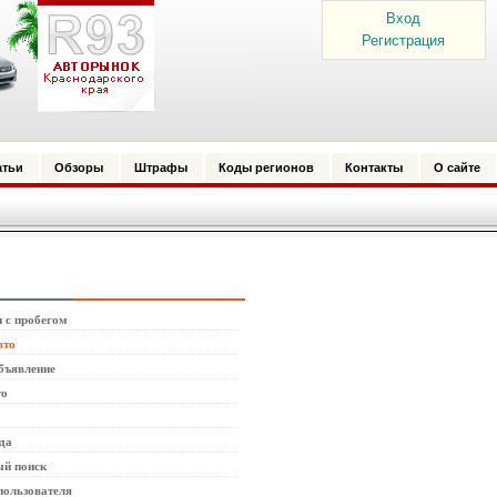
Вход
Регистрация
атьи
Обзоры
Штрафы
Коды регионов
Контакты
О сайте
 с пробегом
вто
бъявление
то
да
й поиск
пользователя