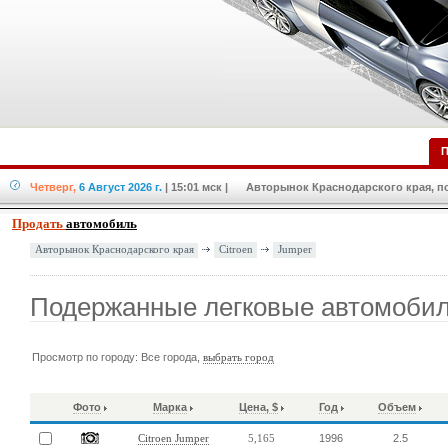
П
Четверг,
6 Август 2026 г.
| 15:01 мск
| Авторынок Краснодарского края, по
Продать
автомобиль
Citroen
Jumper
Авторынок Краснодарского края
Подержанные легковые автомобили
Просмотр по городу: Все города,
выбрать город
Фото
Марка
Цена, $
Год
Объем
1996
2.5
Citroen Jumper
5,165