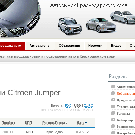
родажа авто
Автосалоны
Объявления
Новости
Видео
Ст
купка и продажа новых и подержанных авто в Краснодарском крае
Разделы
Автомобили
 Citroen Jumper
Добавить а
Продлить о
Валюта |
РУБ
|
USD
|
EURO
Удалить ав
цены по курсу ЦБ РФ от 02.05.2024
Регионы
Выбор горо
Пробег
КПП
Регион/Город
Дата
Расширенны
300,000
МКП
Краснодар
05.05.12
Настройки 