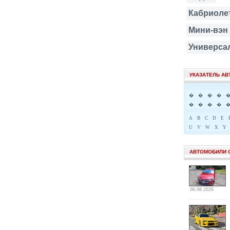
Кабриоле
Мини-вэн
Универса
УКАЗАТЕЛЬ А
�
�
�
�
�
�
�
�
A
B
C
D
E
U
V
W
X
Y
АВТОМОБИЛИ 
06.08.2026