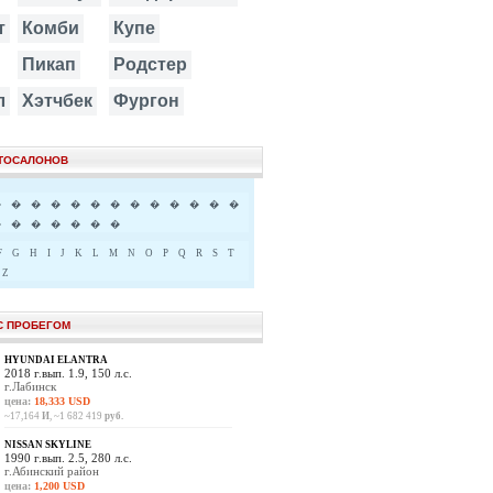
т
Комби
Купе
Пикап
Родстер
л
Хэтчбек
Фургон
ВТОСАЛОНОВ
�
�
�
�
�
�
�
�
�
�
�
�
�
�
�
�
�
�
�
�
F
G
H
I
J
K
L
M
N
O
P
Q
R
S
T
Z
С ПРОБЕГОМ
HYUNDAI ELANTRA
2018 г.вып. 1.9, 150 л.с.
г.Лабинск
цена:
18,333 USD
~17,164
И
, ~1 682 419
руб.
NISSAN SKYLINE
1990 г.вып. 2.5, 280 л.с.
г.Абинский район
цена:
1,200 USD