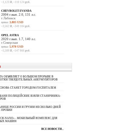
~1,123
И
, ~110 124
руб.
CHEVROLET EVANDA
2004 г.вып. 2.0, 131 л.с.
г.Лабинск
цена:
3,805 USD
~3,562
И
, ~349 184
руб.
OPEL ASTRA
2020 г.вып. 1.7, 140 л.с.
г.Северская
цена:
5,970 USD
~5,589
И
, ~547 866
руб.
И
A ОБЪЯВЛЯЕТ О БОЛЬШОМ ПРОРЫВЕ В
БОТКИ ТВЕРДОТЕЛЬНЫХ АККУМУЛЯТОРОВ
 СНОВА СТАНЕТ ГОРОДОМ-ГОСПИТАЛЕМ
УБАНИ ПОЛИЦЕЙСКИЕ ВЗЯЛИ СТАНИЧНИКА-
ОРОВ
АНИЦЕ РОССИИ И ГРУЗИИ НЕСКОЛЬКО ДНЕЙ
 ПРОБКИ
СК-NANO» - МОБИЛЬНЫЙ КОМПЛЕКС ДЛЯ
НЫХ МАШИН
ВСЕ НОВОСТИ...