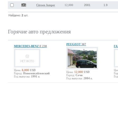
2001
1.9
Citroen Jumper
12,000
Найдено:
2
шт.
Горячие авто предложения
PEUGEOT
307
MERCEDES-BENZ
E 230
ГА
Цена:
6,000
USD
Це
Цена:
12,000
USD
Город:
Новомихайловский
Гор
Город:
Сочи
Год выпуска:
1991 г.
Год
Год выпуска:
2004 г.