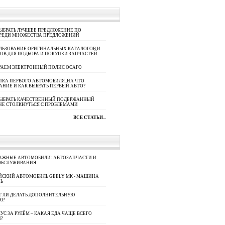
ЫБРАТЬ ЛУЧШЕЕ ПРЕДЛОЖЕНИЕ ПО
СРЕДИ МНОЖЕСТВА ПРЕДЛОЖЕНИЙ
ЛЬЗОВАНИЕ ОРИГИНАЛЬНЫХ КАТАЛОГОВ И
ОВ ДЛЯ ПОДБОРА И ПОКУПКИ ЗАПЧАСТЕЙ
РАЕМ ЭЛЕКТРОННЫЙ ПОЛИС ОСАГО
КА ПЕРВОГО АВТОМОБИЛЯ. НА ЧТО
АНИЕ И КАК ВЫБРАТЬ ПЕРВЫЙ АВТО?
ВЫБРАТЬ КАЧЕСТВЕННЫЙ ПОДЕРЖАННЫЙ
НЕ СТОЛКНУТЬСЯ С ПРОБЛЕМАМИ
ВСЕ СТАТЬИ...
АЖНЫЕ АВТОМОБИЛИ: АВТОЗАПЧАСТИ И
ОБСЛУЖИВАНИЯ
ЙСКИЙ АВТОМОБИЛЬ GEELY МК - МАШИНА
Ь
Т ЛИ ДЕЛАТЬ ДОПОЛНИТЕЛЬНУЮ
Ю?
УС ЗА РУЛЁМ – КАКАЯ ЕДА ЧАЩЕ ВСЕГО
П?