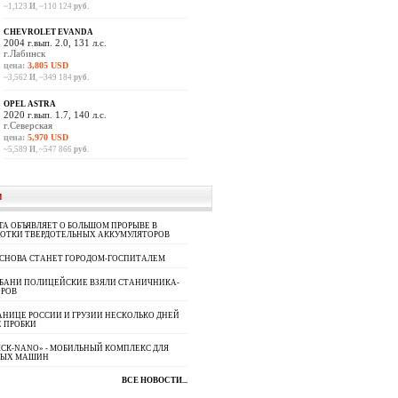
~1,123
И
, ~110 124
руб.
CHEVROLET EVANDA
2004 г.вып. 2.0, 131 л.с.
г.Лабинск
цена:
3,805 USD
~3,562
И
, ~349 184
руб.
OPEL ASTRA
2020 г.вып. 1.7, 140 л.с.
г.Северская
цена:
5,970 USD
~5,589
И
, ~547 866
руб.
И
A ОБЪЯВЛЯЕТ О БОЛЬШОМ ПРОРЫВЕ В
БОТКИ ТВЕРДОТЕЛЬНЫХ АККУМУЛЯТОРОВ
 СНОВА СТАНЕТ ГОРОДОМ-ГОСПИТАЛЕМ
УБАНИ ПОЛИЦЕЙСКИЕ ВЗЯЛИ СТАНИЧНИКА-
ОРОВ
АНИЦЕ РОССИИ И ГРУЗИИ НЕСКОЛЬКО ДНЕЙ
 ПРОБКИ
СК-NANO» - МОБИЛЬНЫЙ КОМПЛЕКС ДЛЯ
НЫХ МАШИН
ВСЕ НОВОСТИ...