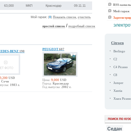
RSS-канал
63,000
МКП
Краснодар
09.11.11
Мой гараж
Мой гараж: (
0
)
,
Показать список
очистить
Зарегистри
электро
/
простой список
подробный список
Citroen
PEUGEOT
607
·
EDES-BENZ
190
Berlingo
·
C2
·
C4 Picasso
·
C8
3,200
USD
Цена:
9,000
USD
:
Сочи
·
Jumper
Город:
Краснодар
пуска:
1983 г.
Год выпуска:
2002 г.
·
Xantia
·
Xsara Picass
ПОИСК ПО КУЗ
Седан