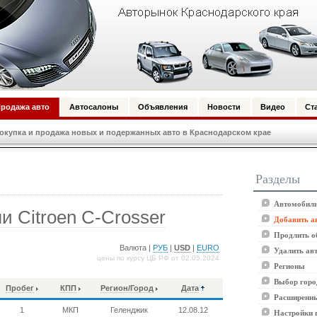
родажа авто
Автосалоны
Объявления
Новости
Видео
Ст
купка и продажа новых и подержанных авто в Краснодарском крае
Разделы
Автомобили
 Citroen C-Crosser
Добавить а
Продлить о
Валюта |
РУБ
|
USD
|
EURO
Удалить ав
цены по курсу ЦБ РФ от 02.05.2024
Регионы
Выбор горо
Пробег
КПП
Регион/Город
Дата
Расширенны
1
МКП
Геленджик
12.08.12
Настройки 