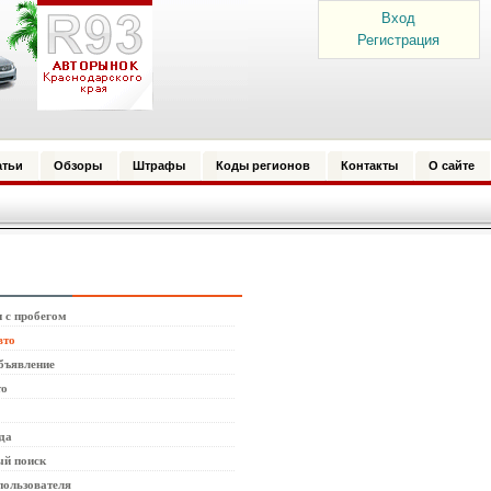
Вход
Регистрация
атьи
Обзоры
Штрафы
Коды регионов
Контакты
О сайте
 с пробегом
вто
бъявление
то
да
й поиск
пользователя