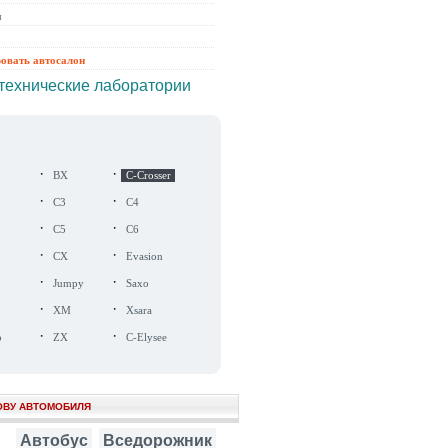
ы
ровать автосалон
технические лаборатории
·
·
BX
C-Crosser
·
·
C3
C4
·
·
C5
C6
·
·
CX
Evasion
·
·
Jumpy
Saxo
·
·
XM
Xsara
·
·
o
ZX
C-Elysee
ОВУ АВТОМОБИЛЯ
Автобус
Вседорожник