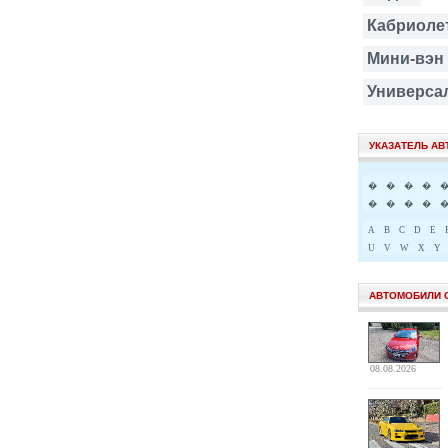
Кабриоле
Мини-вэн
Универса
УКАЗАТЕЛЬ А
�
�
�
�
�
�
�
�
A
B
C
D
E
U
V
W
X
Y
АВТОМОБИЛИ 
08.08.2026