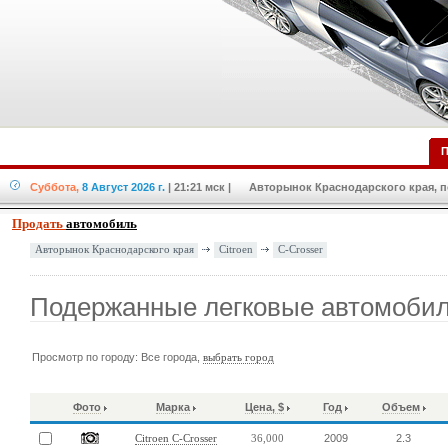
П
Суббота,
8 Август 2026 г.
| 21:21 мск
| Авторынок Краснодарского края, по
Продать
автомобиль
Citroen
C-Crosser
Авторынок Краснодарского края
Подержанные легковые автомобили
Просмотр по городу: Все города,
выбрать город
Фото
Марка
Цена, $
Год
Объем
2009
2.3
Citroen C-Crosser
36,000