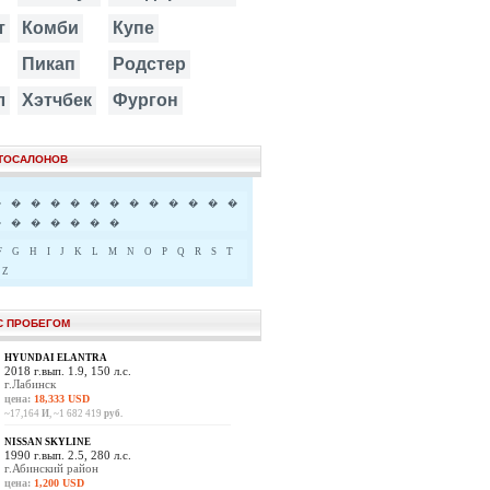
т
Комби
Купе
Пикап
Родстер
л
Хэтчбек
Фургон
ВТОСАЛОНОВ
�
�
�
�
�
�
�
�
�
�
�
�
�
�
�
�
�
�
�
�
F
G
H
I
J
K
L
M
N
O
P
Q
R
S
T
Z
С ПРОБЕГОМ
HYUNDAI ELANTRA
2018 г.вып. 1.9, 150 л.с.
г.Лабинск
цена:
18,333 USD
~17,164
И
, ~1 682 419
руб.
NISSAN SKYLINE
1990 г.вып. 2.5, 280 л.с.
г.Абинский район
цена:
1,200 USD