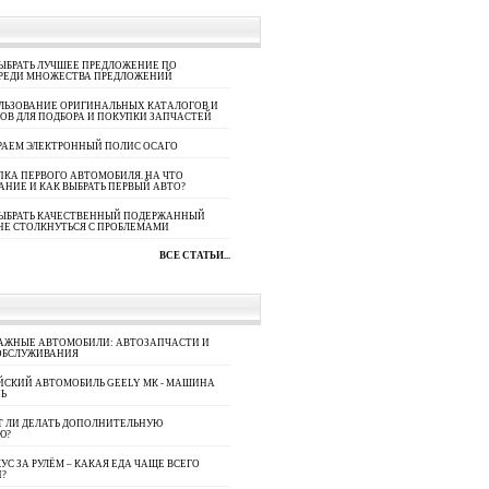
ЫБРАТЬ ЛУЧШЕЕ ПРЕДЛОЖЕНИЕ ПО
СРЕДИ МНОЖЕСТВА ПРЕДЛОЖЕНИЙ
ЛЬЗОВАНИЕ ОРИГИНАЛЬНЫХ КАТАЛОГОВ И
ОВ ДЛЯ ПОДБОРА И ПОКУПКИ ЗАПЧАСТЕЙ
РАЕМ ЭЛЕКТРОННЫЙ ПОЛИС ОСАГО
КА ПЕРВОГО АВТОМОБИЛЯ. НА ЧТО
АНИЕ И КАК ВЫБРАТЬ ПЕРВЫЙ АВТО?
ВЫБРАТЬ КАЧЕСТВЕННЫЙ ПОДЕРЖАННЫЙ
НЕ СТОЛКНУТЬСЯ С ПРОБЛЕМАМИ
ВСЕ СТАТЬИ...
АЖНЫЕ АВТОМОБИЛИ: АВТОЗАПЧАСТИ И
ОБСЛУЖИВАНИЯ
ЙСКИЙ АВТОМОБИЛЬ GEELY МК - МАШИНА
Ь
Т ЛИ ДЕЛАТЬ ДОПОЛНИТЕЛЬНУЮ
Ю?
УС ЗА РУЛЁМ – КАКАЯ ЕДА ЧАЩЕ ВСЕГО
П?