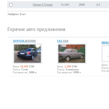
2009
2.2
Citroen C-Crosser
31,000
Найдено:
2
шт.
Горячие авто предложения
TOYOTA
AVENSIS
ГАЗ
3110
MERC
Цена:
Цена:
18,500
USD
Цена:
2,300
USD
Город
Город:
Сочи
Город:
Северская
Год вы
Год выпуска:
2006 г.
Год выпуска:
1998 г.