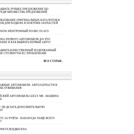
ЫБРАТЬ ЛУЧШЕЕ ПРЕДЛОЖЕНИЕ ПО
СРЕДИ МНОЖЕСТВА ПРЕДЛОЖЕНИЙ
ЛЬЗОВАНИЕ ОРИГИНАЛЬНЫХ КАТАЛОГОВ И
ОВ ДЛЯ ПОДБОРА И ПОКУПКИ ЗАПЧАСТЕЙ
РАЕМ ЭЛЕКТРОННЫЙ ПОЛИС ОСАГО
КА ПЕРВОГО АВТОМОБИЛЯ. НА ЧТО
АНИЕ И КАК ВЫБРАТЬ ПЕРВЫЙ АВТО?
ВЫБРАТЬ КАЧЕСТВЕННЫЙ ПОДЕРЖАННЫЙ
НЕ СТОЛКНУТЬСЯ С ПРОБЛЕМАМИ
ВСЕ СТАТЬИ...
АЖНЫЕ АВТОМОБИЛИ: АВТОЗАПЧАСТИ И
ОБСЛУЖИВАНИЯ
ЙСКИЙ АВТОМОБИЛЬ GEELY МК - МАШИНА
Ь
Т ЛИ ДЕЛАТЬ ДОПОЛНИТЕЛЬНУЮ
Ю?
УС ЗА РУЛЁМ – КАКАЯ ЕДА ЧАЩЕ ВСЕГО
П?
РИЯ ГЕЛЕНДВАГЕНА