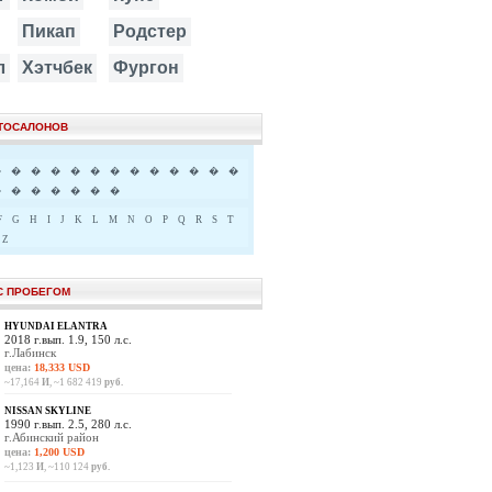
Пикап
Родстер
л
Хэтчбек
Фургон
ВТОСАЛОНОВ
�
�
�
�
�
�
�
�
�
�
�
�
�
�
�
�
�
�
�
�
F
G
H
I
J
K
L
M
N
O
P
Q
R
S
T
Z
С ПРОБЕГОМ
HYUNDAI ELANTRA
2018 г.вып. 1.9, 150 л.с.
г.Лабинск
цена:
18,333 USD
~17,164
И
, ~1 682 419
руб.
NISSAN SKYLINE
1990 г.вып. 2.5, 280 л.с.
г.Абинский район
цена:
1,200 USD
~1,123
И
, ~110 124
руб.