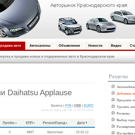
родажа авто
Автосалоны
Объявления
Новости
Видео
Ст
купка и продажа новых и подержанных авто в Краснодарском крае
Разделы
Автомобили
 Daihatsu Applause
Добавить а
Продлить о
Валюта |
РУБ
|
USD
|
EURO
Удалить ав
цены по курсу ЦБ РФ от 02.05.2024
Регионы
Выбор горо
Пробег
КПП
Регион/Город
Дата
Расширенны
0
МКП
Кропоткин
25.02.12
Настройки 