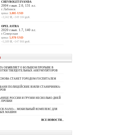
CHEVROLET EVANDA
2004 г.вып. 2.0, 131 л.с.
г.Лабинск
цена:
3,805 USD
~3,562
И
, ~349 184
руб.
OPEL ASTRA
2020 г.вып. 1.7, 140 л.с.
г.Северская
цена:
5,970 USD
~5,589
И
, ~547 866
руб.
И
A ОБЪЯВЛЯЕТ О БОЛЬШОМ ПРОРЫВЕ В
БОТКИ ТВЕРДОТЕЛЬНЫХ АККУМУЛЯТОРОВ
 СНОВА СТАНЕТ ГОРОДОМ-ГОСПИТАЛЕМ
УБАНИ ПОЛИЦЕЙСКИЕ ВЗЯЛИ СТАНИЧНИКА-
ОРОВ
АНИЦЕ РОССИИ И ГРУЗИИ НЕСКОЛЬКО ДНЕЙ
 ПРОБКИ
СК-NANO» - МОБИЛЬНЫЙ КОМПЛЕКС ДЛЯ
НЫХ МАШИН
ВСЕ НОВОСТИ...