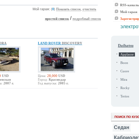
RSS-канал
Мой гараж: (
0
)
,
Показать список
очистить
Мой гараж
/
Зарегистри
простой список
подробный список
электро
ORA
LAND ROVER
DISCOVERY
Daihatsu
·
Applause
·
Boon
·
Cuore
0
USD
Цена:
28,000
USD
·
евская
Город:
Краснодар
Mira
а:
2007 г.
Год выпуска:
2005 г.
·
Rocky
·
Terios
ПОИСК ПО КУЗ
Седан
Кабриоле