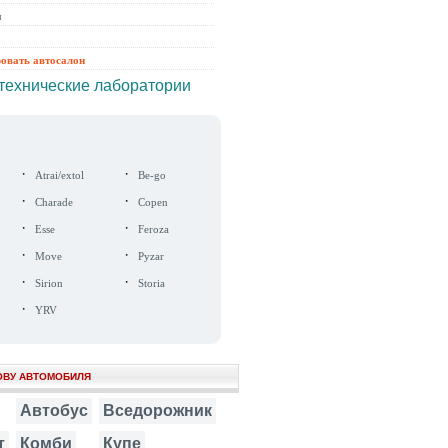
ы
ровать автосалон
технические лаборатории
·
·
Atrai/extol
Be-go
·
·
Charade
Copen
·
·
Esse
Feroza
·
·
Move
Pyzar
·
·
Sirion
Storia
·
YRV
ОВУ АВТОМОБИЛЯ
Автобус
Вседорожник
т
Комби
Купе