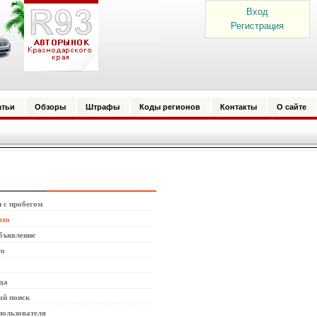
Вход
Регистрация
атьи
Обзоры
Штрафы
Коды регионов
Контакты
О сайте
 с пробегом
вто
бъявление
то
да
й поиск
пользователя