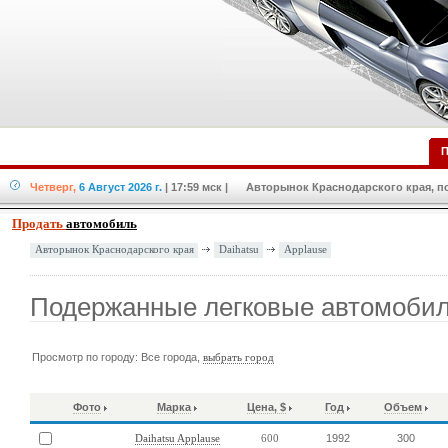
П
Четверг,
6 Август 2026 г.
| 17:59 мск
| Авторынок Краснодарского края, по
Продать
автомобиль
Daihatsu
Applause
Авторынок Краснодарского края
Подержанные легковые автомобили
Просмотр по городу: Все города,
выбрать город
Фото
Марка
Цена, $
Год
Объем
1992
300
Daihatsu Applause
600