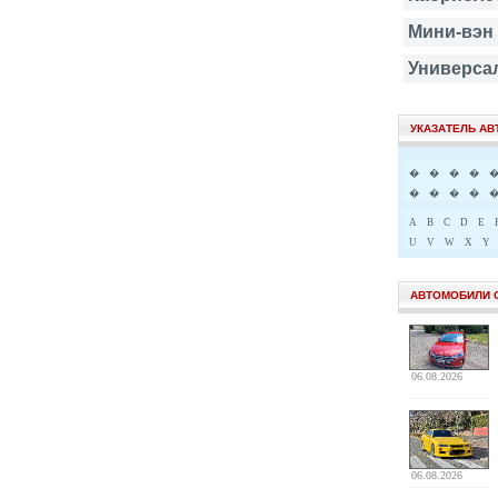
Мини-вэн
Универса
УКАЗАТЕЛЬ А
�
�
�
�
�
�
�
�
A
B
C
D
E
U
V
W
X
Y
АВТОМОБИЛИ 
06.08.2026
06.08.2026