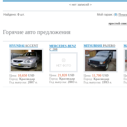
< нет записей >
Найдено:
0
шт.
Мой гараж: (
0
)
Показ
простой спи
Горячие авто предложения
HYUNDAI
ACCENT
MITSUBISHI
PAJERO
M
MERCEDES-BENZ
C 200
Цена:
21,820
USD
Цена:
10,650
USD
Цена:
11,700
USD
Це
Город:
Краснодар
Город:
Краснодар
Город:
Краснодар
Го
Год выпуска:
2003 г.
Год выпуска:
2007 г.
Год выпуска:
1993 г.
Го