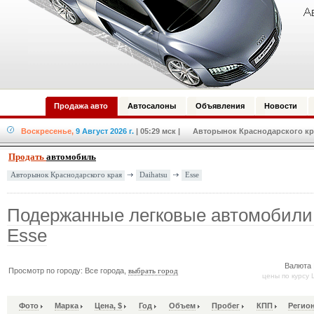
Продажа авто
Автосалоны
Объявления
Новости
Воскресенье,
9 Август 2026 г.
| 05:29 мск
| Авторынок Краснодарского кра
Продать
автомобиль
Daihatsu
Esse
Авторынок Краснодарского края
Подержанные легковые автомобили 
Esse
Валюта 
Просмотр по городу: Все города,
выбрать город
цены по курсу 
Фото
Марка
Цена, $
Год
Объем
Пробег
КПП
Регио