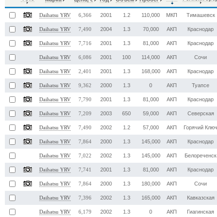
2001
1.2
110,000
МКП
Тимашевск
Daihatsu YRV
6,366
2004
1.3
70,000
АКП
Краснодар
Daihatsu YRV
7,490
2001
1.3
81,000
АКП
Краснодар
Daihatsu YRV
7,716
2001
100
114,000
АКП
Сочи
Daihatsu YRV
6,086
2001
1.3
168,000
АКП
Краснодар
Daihatsu YRV
2,401
2000
1.3
0
АКП
Туапсе
Daihatsu YRV
9,362
2001
1.3
81,000
АКП
Краснодар
Daihatsu YRV
7,790
2003
650
59,000
АКП
Северская
Daihatsu YRV
7,209
2002
1.2
57,000
АКП
Горячий Клю
Daihatsu YRV
7,490
2000
1.3
145,000
АКП
Краснодар
Daihatsu YRV
7,864
2002
1.3
145,000
АКП
Белореченск
Daihatsu YRV
7,022
2001
1.3
81,000
АКП
Краснодар
Daihatsu YRV
7,741
2000
1.3
180,000
АКП
Сочи
Daihatsu YRV
7,864
2002
1.3
165,000
АКП
Кавказская
Daihatsu YRV
7,396
2002
1.3
0
АКП
Гиагинская
Daihatsu YRV
6,179