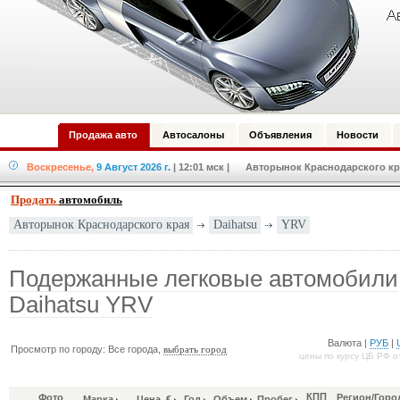
Продажа авто
Автосалоны
Объявления
Новости
Воскресенье,
9 Август 2026 г.
| 12:01 мск
| Авторынок Краснодарского кра
Продать
автомобиль
Daihatsu
YRV
Авторынок Краснодарского края
Подержанные легковые автомобили
Daihatsu YRV
Валюта |
РУБ
|
Просмотр по городу: Все города,
выбрать город
цены по курсу ЦБ РФ о
КПП
Фото
Регион/Горо
Марка
Цена, €
Год
Объем
Пробег