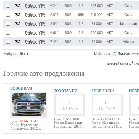
2000
1.3
125,000
АКП
Сочи
Daihatsu YRV
6,242
2001
989
118,000
АКП
Сочи
Daihatsu YRV
6,835
2001
1.3
81,000
АКП
Краснодар
Daihatsu YRV
8,039
2000
1.3
120,000
АКП
Сочи
Daihatsu YRV
6,600
2002
1.3
84,000
АКП
Абинск
Daihatsu YRV
7,490
Найдено:
20
шт.
Мой гараж: (
0
)
Показать спис
/
простой список
по
Горячие авто предложения
DODGE
RAM
TOYOTA
VITZ
FORD
FOCUS
HON
Цена:
6,554
USD
Цена:
17,976
USD
Цена:
Цена:
88,662
USD
Город:
Краснодар
Город:
Краснодар
Город:
Город:
Краснодар
Год выпуска:
2000 г.
Год выпуска:
2011 г.
Год вы
Год выпуска:
2012 г.