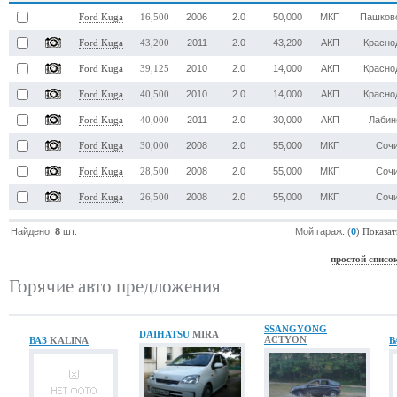
2006
2.0
50,000
МКП
Пашков
Ford Kuga
16,500
2011
2.0
43,200
АКП
Красно
Ford Kuga
43,200
2010
2.0
14,000
АКП
Красно
Ford Kuga
39,125
2010
2.0
14,000
АКП
Красно
Ford Kuga
40,500
2011
2.0
30,000
АКП
Лабин
Ford Kuga
40,000
2008
2.0
55,000
МКП
Соч
Ford Kuga
30,000
2008
2.0
55,000
МКП
Соч
Ford Kuga
28,500
2008
2.0
55,000
МКП
Соч
Ford Kuga
26,500
Найдено:
8
шт.
Мой гараж: (
0
)
Показат
простой списо
Горячие авто предложения
SSANGYONG
DAIHATSU
MIRA
ACTYON
ВАЗ
KALINA
В