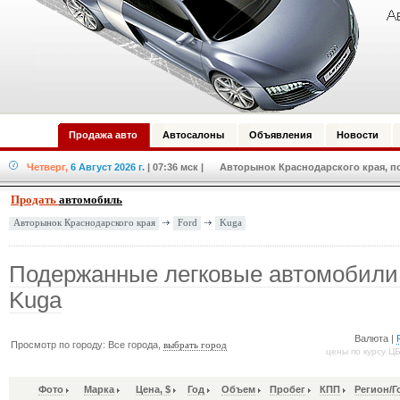
Продажа авто
Автосалоны
Объявления
Новости
Четверг,
6 Август 2026 г.
| 07:36 мск
| Авторынок Краснодарского края, по
Продать
автомобиль
Ford
Kuga
Авторынок Краснодарского края
Подержанные легковые автомобили
Kuga
Валюта |
Просмотр по городу: Все города,
выбрать город
цены по курсу Ц
Фото
Марка
Цена, $
Год
Объем
Пробег
КПП
Регион/Г