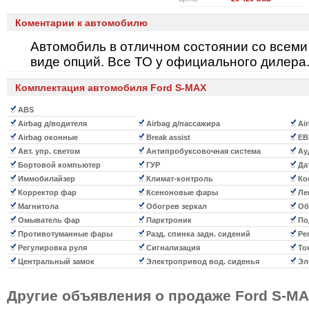
Коментарии к автомобилю
Автомобиль в отличном состоянии со всеми
виде опций. Все ТО у официального дилера
Комплектация автомобиля Ford S-MAX
ABS
Airbag д/водителя
Airbag д/пассажира
Ai
Airbag оконные
Break assist
EB
Авт. упр. светом
Антипробуксовочная система
Ау
Бортовой компьютер
ГУР
Да
Иммобилайзер
Климат-контроль
Ко
Корректор фар
Ксеноновые фары
Ле
Магнитола
Обогрев зеркал
Об
Омыватель фар
Парктроник
По
Противотуманные фары
Разд. спинка задн. сидений
Рег
Регулировка руля
Сигнализация
То
Центральный замок
Электропривод вод. сиденья
Эл
Другие объявления о продаже
Ford S-M