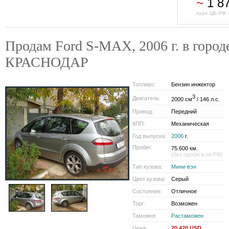
~
1 8
курс ЦБ РФ 
Продам Ford S-MAX, 2006 г. в город
КРАСНОДАР
Топливо:
Бензин инжектор
3
Двигатель:
2000 см
/ 146 л.с.
Привод:
Передний
КПП:
Механическая
Год выпуска:
2006
г.
Пробег:
75.600 км.
(без пробега по РФ)
Тип кузова:
Мини-вэн
Цвет кузова:
Серый
Состояние:
Отличное
Торг:
Возможен
Таможня:
Растаможен
Цена:
20 420 USD