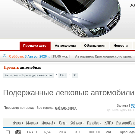
Продажа авто
Автосалоны
Объявления
Новости
Суббота,
8 Август 2026 г.
| 19:05 мск
| Авторынок Краснодарского края, по
Продать
автомобиль
ГАЗ
31
Авторынок Краснодарского края
Подержанные легковые автомобили
Валюта |
Р
Просмотр по городу: Все города,
выбрать город
цены по курсу ЦБ 
Фото
Марка
Цена, $
Год
Объем
Пробег
КПП
Регион/Го
2004
3.0
100,000
МКП
Краснода
ГАЗ 31
6,540