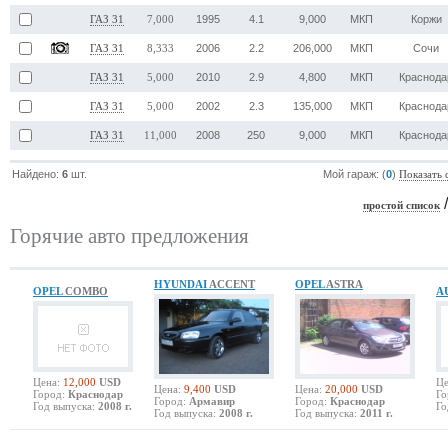
1995
4.1
9,000
МКП
Коржи
ГАЗ 31
7,000
2006
2.2
206,000
МКП
Сочи
ГАЗ 31
8,333
2010
2.9
4,800
МКП
Краснода
ГАЗ 31
5,000
2002
2.3
135,000
МКП
Краснода
ГАЗ 31
5,000
2008
250
9,000
МКП
Краснода
ГАЗ 31
11,000
Найдено:
6
шт.
Мой гараж: (
0
)
Показать 
простой список
Горячие авто предложения
HYUNDAI
ACCENT
OPEL
ASTRA
OPEL
COMBO
A
Цена:
12,000
USD
Це
Цена:
9,400
USD
Цена:
20,000
USD
Город:
Краснодар
Го
Город:
Армавир
Город:
Краснодар
Год выпуска:
2008 г.
Го
Год выпуска:
2008 г.
Год выпуска:
2011 г.