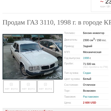
~
23
курс ЦБ 
Продам ГАЗ 3110, 1998 г. в город
Топливо:
Бензин инжектор
3
Двигатель:
2300 см
/ 150 л.с.
Привод:
Задний
КПП:
Механическая
Год выпуска:
1998
г.
Пробег:
71.500 км.
(без пробега по РФ)
Тип кузова:
Седан
Цвет кузова:
Белый
Состояние:
Отличное
Торг:
Возможен
Таможня:
Растаможен
Цена:
2 600 USD