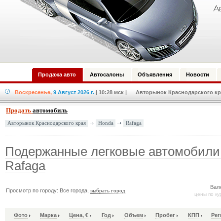
Продажа авто
Автосалоны
Объявления
Новости
Воскресенье,
9 Август 2026 г.
| 10:28 мск
| Авторынок Краснодарского кра
Продать
автомобиль
Honda
Rafaga
Авторынок Краснодарского края
Подержанные легковые автомобили
Rafaga
Вал
Просмотр по городу: Все города,
выбрать город
цены по ку
Фото
Марка
Цена, €
Год
Объем
Пробег
КПП
Рег