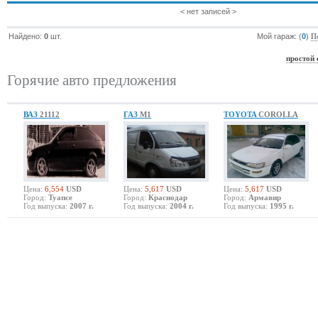
< нет записей >
Найдено:
0
шт.
Мой гараж: (
0
)
П
простой 
Горячие авто предложения
ВАЗ
21112
ГАЗ
М1
TOYOTA
COROLLA
Цена:
6,554
USD
Цена:
5,617
USD
Цена:
5,617
USD
Город:
Туапсе
Город:
Краснодар
Город:
Армавир
Год выпуска:
2007 г.
Год выпуска:
2004 г.
Год выпуска:
1995 г.