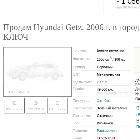
~
1 056
курс ЦБ РФ от 
Продам Hyundai Getz, 2006 г. в гор
КЛЮЧ
Топливо:
Бензин инжектор
3
Двигатель:
1600 см
/ 106 л.с.
Привод:
Передний
КПП:
Механическая
Да
Год выпуска:
2006
г.
ра
Пробег:
Да
49.000 км.
(без пробега по РФ)
№ 
Пр
Тип кузова:
Хэтчбек
В
Цвет кузова:
Зеленый металлик
п
Состояние:
Отличное
В
Торг:
Возможен
п
Таможня:
Растаможен
Цена:
11 515 USD