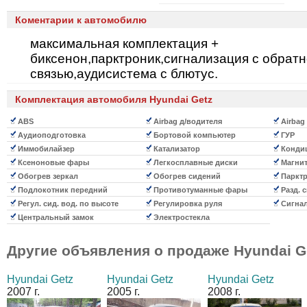
Коментарии к автомобилю
максимальная комплектация +
биксенон,парктроник,сигнализация с обрат
связью,аудисистема с блютус.
Комплектация автомобиля Hyundai Getz
ABS
Airbag д/водителя
Airbag
Аудиоподготовка
Бортовой компьютер
ГУР
Иммобилайзер
Катализатор
Конди
Ксеноновые фары
Легкосплавные диски
Магни
Обогрев зеркал
Обогрев сидений
Паркт
Подлокотник передний
Противотуманные фары
Разд. 
Регул. сид. вод. по высоте
Регулировка руля
Сигнал
Центральный замок
Электростекла
Другие объявления о продаже
Hyundai G
Hyundai Getz
Hyundai Getz
Hyundai Getz
2007 г.
2005 г.
2008 г.