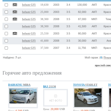
2003
3.4
130,000
АКП
Крас
Infiniti G35
19,630
2003
3.5
82,000
АКП
Крас
Infiniti G35
25,000
2008
3.5
87,000
МКП
Тем
Infiniti G35
38,300
2008
3.5
41,500
АКП
Крас
Infiniti G35
38,300
2003
3.5
80,000
АКП
Крас
Infiniti G35
25,550
2008
3.5
30,000
АКП
Ан
Infiniti G35
41,600
2007
3.4
11,756
МКП
Крас
Infiniti G35
37,500
Найдено:
7
шт.
Мой гараж: (
0
)
Показ
простой спи
Горячие авто предложения
DAIHATSU
MIRA
TOYOTA
STARLET
T
ВАЗ
21130
Цена:
20,000
USD
Цена:
6,500
USD
Цена:
10,000
USD
Це