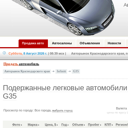
Продажа авто
Автосалоны
Объявления
Новости
Суббота,
8 Август 2026 г.
| 08:39 мск
| Авторынок Краснодарского края, по
Продать
автомобиль
Infiniti
G35
Авторынок Краснодарского края
Подержанные легковые автомобили In
G35
Валюта 
Просмотр по городу: Все города,
выбрать город
цены по курсу 
Фото
Марка
Цена, $
Год
Объем
Пробег
КПП
Регион