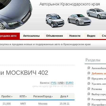
родажа авто
Автосалоны
Объявления
Новости
Видео
Ст
купка и продажа новых и подержанных авто в Краснодарском крае
Разделы
Автомобили
или МОСКВИЧ 402
Добавить а
Продлить о
Валюта |
РУБ
|
USD
|
EURO
Удалить ав
цены по курсу ЦБ РФ от 02.05.2024
Регионы
Выбор горо
Пробег
КПП
Регион/Город
Дата
Расширенны
21,000
МКП
Москва
15.09.11
Настройки 