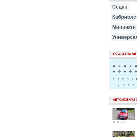
Седан
Кабриоле
Мини-вэн
Универса
УКАЗАТЕЛЬ А
�
�
�
�
�
�
�
�
A
B
C
D
E
U
V
W
X
Y
АВТОМОБИЛИ 
08.08.2026