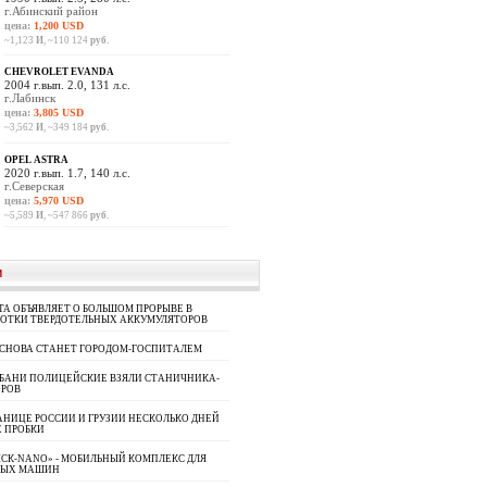
г.Абинский район
цена:
1,200 USD
~1,123
И
, ~110 124
руб.
CHEVROLET EVANDA
2004 г.вып. 2.0, 131 л.с.
г.Лабинск
цена:
3,805 USD
~3,562
И
, ~349 184
руб.
OPEL ASTRA
2020 г.вып. 1.7, 140 л.с.
г.Северская
цена:
5,970 USD
~5,589
И
, ~547 866
руб.
И
A ОБЪЯВЛЯЕТ О БОЛЬШОМ ПРОРЫВЕ В
БОТКИ ТВЕРДОТЕЛЬНЫХ АККУМУЛЯТОРОВ
 СНОВА СТАНЕТ ГОРОДОМ-ГОСПИТАЛЕМ
УБАНИ ПОЛИЦЕЙСКИЕ ВЗЯЛИ СТАНИЧНИКА-
ОРОВ
АНИЦЕ РОССИИ И ГРУЗИИ НЕСКОЛЬКО ДНЕЙ
 ПРОБКИ
СК-NANO» - МОБИЛЬНЫЙ КОМПЛЕКС ДЛЯ
НЫХ МАШИН