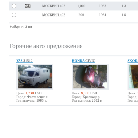
1957
1.3
МОСКВИЧ 402
1,000
1961
1.0
МОСКВИЧ 402
200
Найдено:
3
шт.
Горячие авто предложения
УАЗ
31512
HONDA
CIVIC
SKOD
Цена:
1,230
USD
Цена:
8,300
USD
Цена:
Город:
Фастовецкая
Город:
Краснодар
Город:
Год выпуска:
1985 г.
Год выпуска:
2002 г.
Год вы