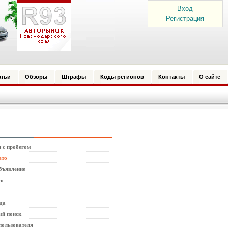
Вход
Регистрация
атьи
Обзоры
Штрафы
Коды регионов
Контакты
О сайте
 с пробегом
вто
бъявление
то
да
й поиск
пользователя