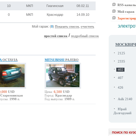
RSS-канал
10
МКП
Гиагинская
08.02.11
Мой гараж
0
МКП
Краснодар
14.09.10
Зарегистри
электро
Мой гараж: (
0
)
,
Показать список
очистить
/
простой список
подробный список
МОСКВИ
·
2125
A
OCTAVIA
MITSUBISHI
PAJERO
·
2335
·
402
·
407
·
426
9,000
USD
Цена:
6,500
USD
Староминская
Город:
Краснодар
·
пуска:
1998 г.
Год выпуска:
1989 г.
Aslk 2140
·
Юрий
Долгорукий
ПОИСК ПО КУЗ