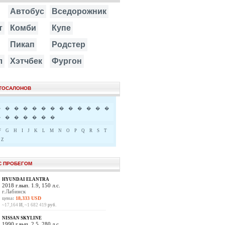
Автобус
Вседорожник
т
Комби
Купе
Пикап
Родстер
л
Хэтчбек
Фургон
ВТОСАЛОНОВ
�
�
�
�
�
�
�
�
�
�
�
�
�
�
�
�
�
�
�
�
F
G
H
I
J
K
L
M
N
O
P
Q
R
S
T
Z
С ПРОБЕГОМ
HYUNDAI ELANTRA
2018 г.вып. 1.9, 150 л.с.
г.Лабинск
цена:
18,333 USD
~17,164
И
, ~1 682 419
руб.
NISSAN SKYLINE
1990 г.вып. 2.5, 280 л.с.