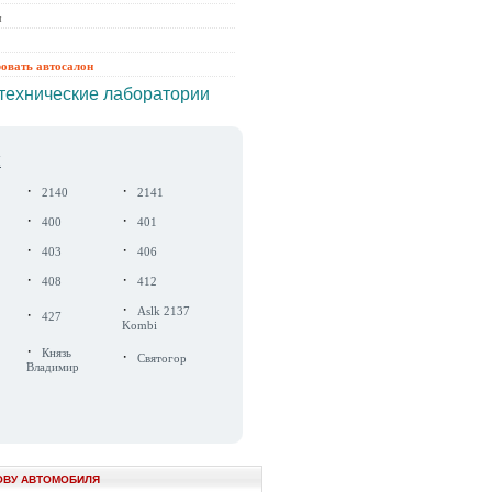
ы
ровать автосалон
технические лаборатории
Ч
·
·
2140
2141
·
·
400
401
·
·
403
406
·
·
408
412
·
·
Aslk 2137
427
Kombi
·
Князь
·
Святогор
Владимир
ОВУ АВТОМОБИЛЯ