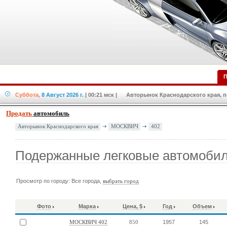
П
Суббота,
8 Август 2026 г.
| 00:21 мск
| Авторынок Краснодарского края, по
Продать
автомобиль
МОСКВИЧ
402
Авторынок Краснодарского края
Подержанные легковые автомоб
Просмотр по городу: Все города,
выбрать город
Фото
Марка
Цена, $
Год
Объем
1957
145
МОСКВИЧ 402
850