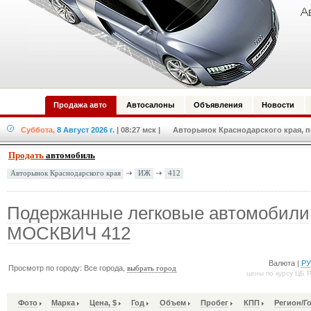
Продажа авто
Автосалоны
Объявления
Новости
Суббота,
8 Август 2026 г.
| 08:27 мск
| Авторынок Краснодарского края, по
Продать
автомобиль
ИЖ
412
Авторынок Краснодарского края
Подержанные легковые автомобили
МОСКВИЧ 412
Валюта |
Р
Просмотр по городу: Все города,
выбрать город
цены по курсу ЦБ 
Фото
Марка
Цена, $
Год
Объем
Пробег
КПП
Регион/Г