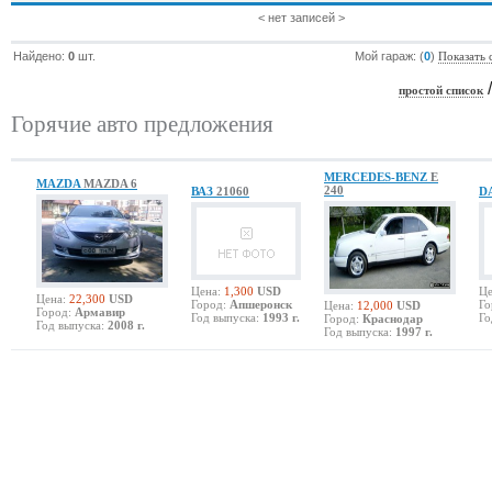
< нет записей >
Найдено:
0
шт.
Мой гараж: (
0
)
Показать 
простой список
Горячие авто предложения
MERCEDES-BENZ
E
MAZDA
MAZDA 6
240
ВАЗ
21060
D
Цена:
1,300
USD
Це
Цена:
22,300
USD
Город:
Апшеронск
Го
Цена:
12,000
USD
Город:
Армавир
Год выпуска:
1993 г.
Го
Город:
Краснодар
Год выпуска:
2008 г.
Год выпуска:
1997 г.