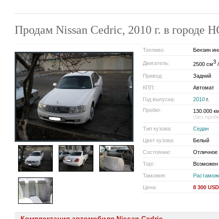
Продам Nissan Cedric, 2010 г. в горо
Топливо:
Бензин ин
3
Двигатель:
2500 см
/
Привод:
Задний
КПП:
Автомат
Год выпуска:
2010
г.
Пробег:
130.000 км
(без проб
Тип кузова:
Седан
Цвет кузова:
Белый
Состояние:
Отличное
Торг:
Возможен
Таможня:
Растамож
Цена:
8 300 USD
Комплектация автомобиля Nissan Cedric