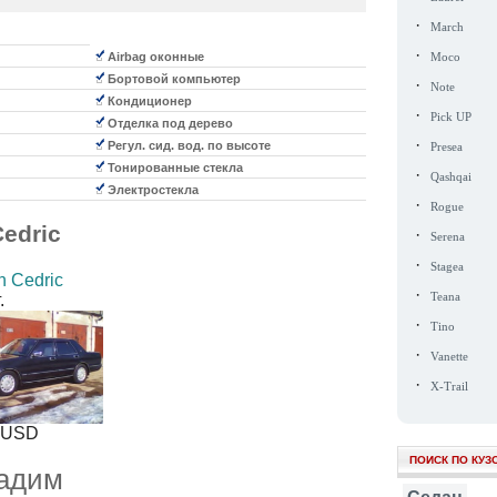
·
March
·
Airbag оконные
Moco
Бортовой компьютер
·
Note
Кондиционер
·
Pick UP
Отделка под дерево
·
Регул. сид. вод. по высоте
Presea
Тонированные стекла
·
Qashqai
Электростекла
·
Rogue
Cedric
·
Serena
·
Stagea
n Cedric
·
.
Teana
·
Tino
·
Vanette
·
X-Trail
USD
ПОИСК ПО КУЗ
Вадим