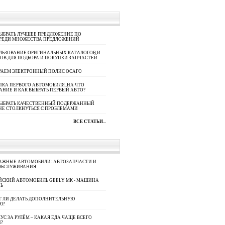
ЫБРАТЬ ЛУЧШЕЕ ПРЕДЛОЖЕНИЕ ПО
СРЕДИ МНОЖЕСТВА ПРЕДЛОЖЕНИЙ
ЛЬЗОВАНИЕ ОРИГИНАЛЬНЫХ КАТАЛОГОВ И
ОВ ДЛЯ ПОДБОРА И ПОКУПКИ ЗАПЧАСТЕЙ
РАЕМ ЭЛЕКТРОННЫЙ ПОЛИС ОСАГО
КА ПЕРВОГО АВТОМОБИЛЯ. НА ЧТО
АНИЕ И КАК ВЫБРАТЬ ПЕРВЫЙ АВТО?
ВЫБРАТЬ КАЧЕСТВЕННЫЙ ПОДЕРЖАННЫЙ
НЕ СТОЛКНУТЬСЯ С ПРОБЛЕМАМИ
ВСЕ СТАТЬИ...
АЖНЫЕ АВТОМОБИЛИ: АВТОЗАПЧАСТИ И
ОБСЛУЖИВАНИЯ
ЙСКИЙ АВТОМОБИЛЬ GEELY МК - МАШИНА
Ь
Т ЛИ ДЕЛАТЬ ДОПОЛНИТЕЛЬНУЮ
Ю?
УС ЗА РУЛЁМ – КАКАЯ ЕДА ЧАЩЕ ВСЕГО
П?