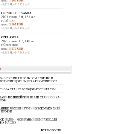
цена:
1,200 USD
~1,123
И
, ~110 124
руб.
CHEVROLET EVANDA
2004 г.вып. 2.0, 131 л.с.
г.Лабинск
цена:
3,805 USD
~3,562
И
, ~349 184
руб.
OPEL ASTRA
2020 г.вып. 1.7, 140 л.с.
г.Северская
цена:
5,970 USD
~5,589
И
, ~547 866
руб.
И
A ОБЪЯВЛЯЕТ О БОЛЬШОМ ПРОРЫВЕ В
БОТКИ ТВЕРДОТЕЛЬНЫХ АККУМУЛЯТОРОВ
 СНОВА СТАНЕТ ГОРОДОМ-ГОСПИТАЛЕМ
УБАНИ ПОЛИЦЕЙСКИЕ ВЗЯЛИ СТАНИЧНИКА-
ОРОВ
АНИЦЕ РОССИИ И ГРУЗИИ НЕСКОЛЬКО ДНЕЙ
 ПРОБКИ
СК-NANO» - МОБИЛЬНЫЙ КОМПЛЕКС ДЛЯ
НЫХ МАШИН
ВСЕ НОВОСТИ...