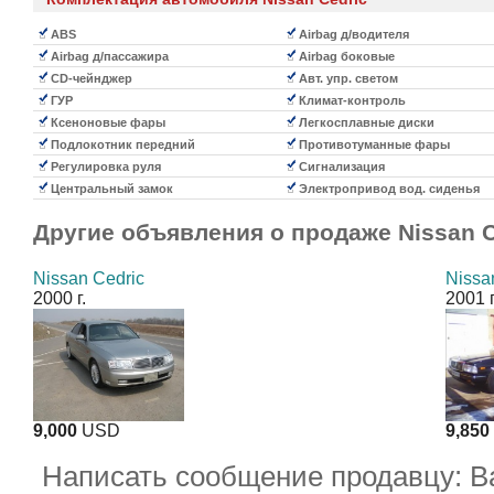
ABS
Airbag д/водителя
Airbag д/пассажира
Airbag боковые
CD-чейнджер
Авт. упр. светом
ГУР
Климат-контроль
Ксеноновые фары
Легкосплавные диски
Подлокотник передний
Противотуманные фары
Регулировка руля
Сигнализация
Центральный замок
Электропривод вод. сиденья
Другие объявления о продаже
Nissan 
Nissan Cedric
Nissa
2000 г.
2001 г
9,000
USD
9,850
Написать сообщение продавцу: 