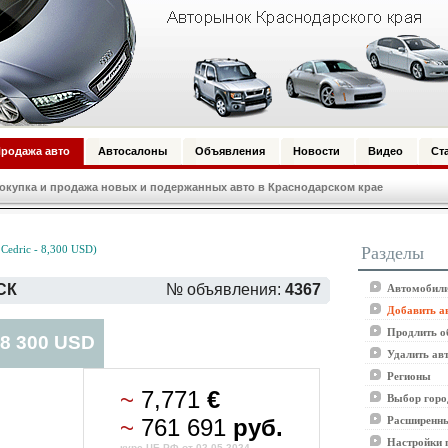
родажа авто
Автосалоны
Объявления
Новости
Видео
Ст
купка и продажа новых и подержанных авто в Краснодарском крае
Разделы
Cedric - 8,300 USD)
СК
№ объявления:
4367
Автомобили
Добавить а
Продлить о
 8 300 USD
Удалить ав
Регионы
~
7,771
€
Выбор горо
~
761 691
руб.
Расширенны
Настройки 
курс ЦБ РФ от 02.05.2024