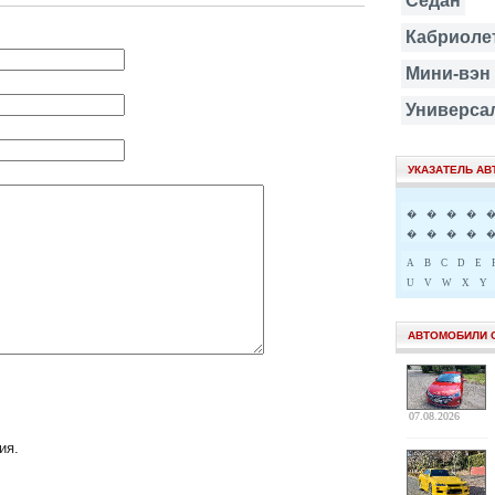
Седан
Кабриоле
Мини-вэн
Универса
УКАЗАТЕЛЬ А
�
�
�
�
�
�
�
�
A
B
C
D
E
U
V
W
X
Y
АВТОМОБИЛИ 
07.08.2026
ия.