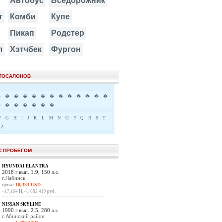
Автобус
Вседорожник
т
Комби
Купе
Пикап
Родстер
л
Хэтчбек
Фургон
ВТОСАЛОНОВ
�
�
�
�
�
�
�
�
�
�
�
�
�
�
�
�
�
�
�
�
F
G
H
I
J
K
L
M
N
O
P
Q
R
S
T
Z
С ПРОБЕГОМ
HYUNDAI ELANTRA
2018 г.вып. 1.9, 150 л.с.
г.Лабинск
цена:
18,333 USD
~17,164
И
, ~1 682 419
руб.
NISSAN SKYLINE
1990 г.вып. 2.5, 280 л.с.
г.Абинский район