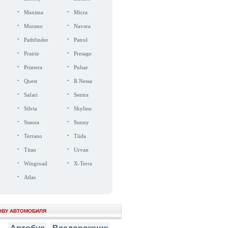
·
·
Maxima
Micra
·
·
Murano
Navara
·
·
Pathfinder
Patrol
·
·
Prairie
Presage
·
·
Primera
Pulsar
·
·
Quest
R Nessa
·
·
Safari
Sentra
·
·
Silvia
Skyline
·
·
Stanza
Sunny
·
·
Terrano
Tiida
·
·
Titan
Urvan
·
·
Wingroad
X-Terra
·
Atlas
ОВУ АВТОМОБИЛЯ