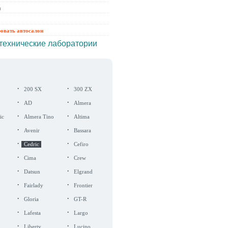
ы
ровать автосалон
технические лаборатории
·
·
200 SX
300 ZX
·
·
AD
Almera
·
·
ic
Almera Tino
Altima
·
·
Avenir
Bassara
·
·
Cedric
Cefiro
·
·
Cima
Crew
·
·
Datsun
Elgrand
·
·
Fairlady
Frontier
·
·
Gloria
GT-R
·
·
Lafesta
Largo
·
·
Liberty
Lucino