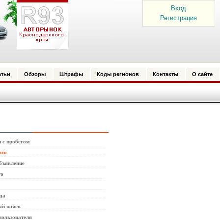
Вход
Регистрация
атьи
Обзоры
Штрафы
Коды регионов
Контакты
О сайте
 с пробегом
вто
бъявление
то
да
й поиск
пользователя