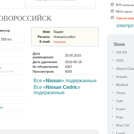
RSS-канал
Мой гараж
де НОВОРОССИЙСК
Зарегистри
электро
жектор
Имя:
Вадим
Регион:
Новороссийск
 210 л.с.
E-mail:
показать
Nissan
·
100 NX
Дата
20.05.2010
размещения:
·
350Z
Дата удаления:
2010-06-19
№ объявления:
4367
·
.
Almera Class
ега по РФ)
Просмотров:
6093
·
Armada
Все «
Nissan
» подержанные
·
Bluebird
Все «
Nissan Cedric
»
·
подержанные
Cherry
·
Cube
ен
·
Expert
·
Fuga
·
King Cab
·
Laurel