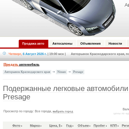
Продажа авто
Автосалоны
Объявления
Новости
Четверг,
6 Август 2026 г.
| 19:00 мск
| Авторынок Краснодарского края, по
Продать
автомобиль
Nissan
Presage
Авторынок Краснодарского края
Подержанные легковые автомобили
Presage
Вал
Просмотр по городу: Все города,
выбрать город
цены по ку
Фото
Марка
Цена, $
Год
Объем
Пробег
КПП
Рег