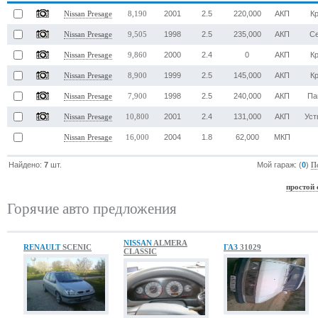
2001
2.5
220,000
АКП
К
Nissan Presage
8,190
1998
2.5
235,000
АКП
С
Nissan Presage
9,505
2000
2.4
0
АКП
К
Nissan Presage
9,860
1999
2.5
145,000
АКП
К
Nissan Presage
8,900
1998
2.5
240,000
АКП
Па
Nissan Presage
7,900
2001
2.4
131,000
АКП
Уст
Nissan Presage
10,800
2004
1.8
62,000
МКП
Nissan Presage
16,000
Найдено:
7
шт.
Мой гараж: (
0
)
П
простой 
Горячие авто предложения
NISSAN
ALMERA
RENAULT
SCENIC
ГАЗ
31029
CLASSIC