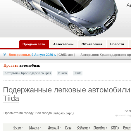
Продажа авто
Автосалоны
Объявления
Новости
Воскресенье,
9 Август 2026 г.
| 02:53 мск
| Авторынок Краснодарского кра
Продать
автомобиль
Nissan
Tiida
Авторынок Краснодарского края
Подержанные легковые автомобили
Tiida
Вал
Просмотр по городу: Все города,
выбрать город
цены по ку
Фото
Марка
Цена, $
Год
Объем
Пробег
КПП
Реги