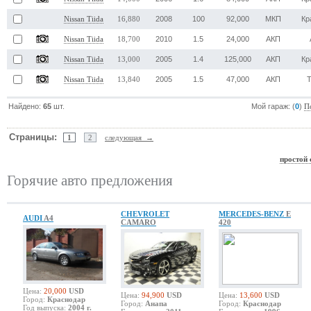
2008
100
92,000
МКП
Кр
Nissan Tiida
16,880
2010
1.5
24,000
АКП
Nissan Tiida
18,700
2005
1.4
125,000
АКП
Кр
Nissan Tiida
13,000
2005
1.5
47,000
АКП
Nissan Tiida
13,840
Найдено:
65
шт.
Мой гараж: (
0
)
П
Страницы:
1
2
следующая →
простой 
Горячие авто предложения
CHEVROLET
MERCEDES-BENZ
E
AUDI
A4
CAMARO
420
Цена:
20,000
USD
Цена:
94,900
USD
Цена:
13,600
USD
Город:
Краснодар
Город:
Анапа
Город:
Краснодар
Год выпуска:
2004 г.