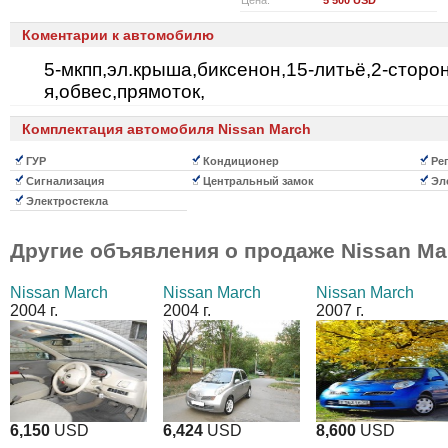
Цена:
5 500 USD
Коментарии к автомобилю
5-мкпп,эл.крыша,биксенон,15-литьё,2-сторон
я,обвес,прямоток,
Комплектация автомобиля Nissan March
ГУР
Кондиционер
Рег
Сигнализация
Центральный замок
Эле
Электростекла
Другие объявления о продаже
Nissan Ma
Nissan March
Nissan March
Nissan March
2004 г.
2004 г.
2007 г.
6,150
USD
6,424
USD
8,600
USD