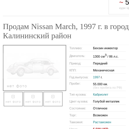
~
5
курс Ц
Продам Nissan March, 1997 г. в город
Калининский район
Топливо:
Бензин инжектор
3
Двигатель:
1300 см
/ 86 л.с.
Привод:
Передний
КПП:
Механическая
Год выпуска:
1997
г.
Пробег:
55.000 км.
(без пробега по РФ)
Тип кузова:
Кабриолет
Цвет кузова:
Голубой металлик
Состояние:
Отличное
Торг:
Возможен
Таможня:
Растаможен