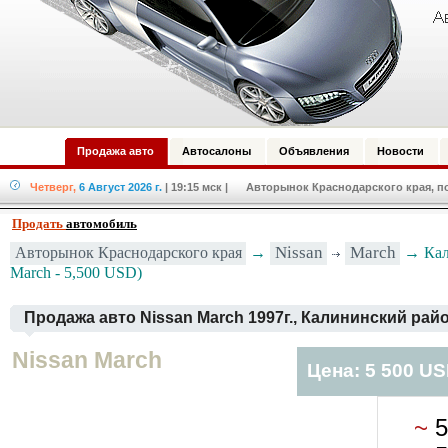
Продажа авто
Автосалоны
Объявления
Новости
Четверг,
6 Август 2026 г.
| 19:15 мск
| Авторынок Краснодарского края, по
Продать
автомобиль
Авторынок Краснодарского края
→
Nissan
March
→ Кал
March - 5,500 USD)
Продажа авто Nissan March 1997г., Калининский рай
Nissan March
Цена: 5 500 U
~
5