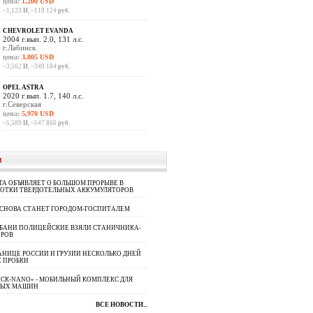
цена:
1,200 USD
~1,123
И
, ~110 124
руб.
CHEVROLET EVANDA
2004 г.вып. 2.0, 131 л.с.
г.Лабинск
цена:
3,805 USD
~3,562
И
, ~349 184
руб.
OPEL ASTRA
2020 г.вып. 1.7, 140 л.с.
г.Северская
цена:
5,970 USD
~5,589
И
, ~547 866
руб.
И
A ОБЪЯВЛЯЕТ О БОЛЬШОМ ПРОРЫВЕ В
БОТКИ ТВЕРДОТЕЛЬНЫХ АККУМУЛЯТОРОВ
 СНОВА СТАНЕТ ГОРОДОМ-ГОСПИТАЛЕМ
УБАНИ ПОЛИЦЕЙСКИЕ ВЗЯЛИ СТАНИЧНИКА-
ОРОВ
АНИЦЕ РОССИИ И ГРУЗИИ НЕСКОЛЬКО ДНЕЙ
 ПРОБКИ
СК-NANO» - МОБИЛЬНЫЙ КОМПЛЕКС ДЛЯ
НЫХ МАШИН
ВСЕ НОВОСТИ...