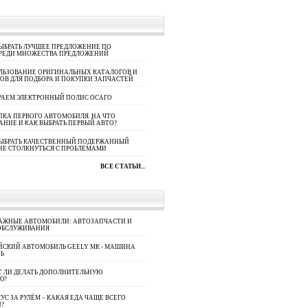
ЫБРАТЬ ЛУЧШЕЕ ПРЕДЛОЖЕНИЕ ПО
СРЕДИ МНОЖЕСТВА ПРЕДЛОЖЕНИЙ
ЛЬЗОВАНИЕ ОРИГИНАЛЬНЫХ КАТАЛОГОВ И
ОВ ДЛЯ ПОДБОРА И ПОКУПКИ ЗАПЧАСТЕЙ
РАЕМ ЭЛЕКТРОННЫЙ ПОЛИС ОСАГО
КА ПЕРВОГО АВТОМОБИЛЯ. НА ЧТО
АНИЕ И КАК ВЫБРАТЬ ПЕРВЫЙ АВТО?
ВЫБРАТЬ КАЧЕСТВЕННЫЙ ПОДЕРЖАННЫЙ
НЕ СТОЛКНУТЬСЯ С ПРОБЛЕМАМИ
ВСЕ СТАТЬИ...
АЖНЫЕ АВТОМОБИЛИ: АВТОЗАПЧАСТИ И
ОБСЛУЖИВАНИЯ
ЙСКИЙ АВТОМОБИЛЬ GEELY МК - МАШИНА
Ь
Т ЛИ ДЕЛАТЬ ДОПОЛНИТЕЛЬНУЮ
Ю?
УС ЗА РУЛЁМ – КАКАЯ ЕДА ЧАЩЕ ВСЕГО
П?