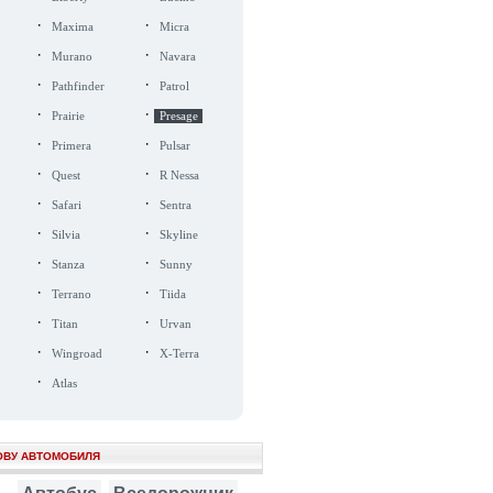
·
·
Maxima
Micra
·
·
Murano
Navara
·
·
Pathfinder
Patrol
·
·
Prairie
Presage
·
·
Primera
Pulsar
·
·
Quest
R Nessa
·
·
Safari
Sentra
·
·
Silvia
Skyline
·
·
Stanza
Sunny
·
·
Terrano
Tiida
·
·
Titan
Urvan
·
·
Wingroad
X-Terra
·
Atlas
ОВУ АВТОМОБИЛЯ