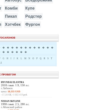
Автобус
Вседорожник
т
Комби
Купе
Пикап
Родстер
л
Хэтчбек
Фургон
ВТОСАЛОНОВ
�
�
�
�
�
�
�
�
�
�
�
�
�
�
�
�
�
�
�
�
F
G
H
I
J
K
L
M
N
O
P
Q
R
S
T
Z
С ПРОБЕГОМ
HYUNDAI ELANTRA
2018 г.вып. 1.9, 150 л.с.
г.Лабинск
цена:
18,333 USD
~17,164
И
, ~1 682 419
руб.
NISSAN SKYLINE
1990 г.вып. 2.5, 280 л.с.
г.Абинский район