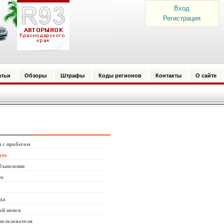
Вход
Регистрация
атьи
Обзоры
Штрафы
Коды регионов
Контакты
О сайте
 с пробегом
вто
бъявление
то
да
й поиск
пользователя