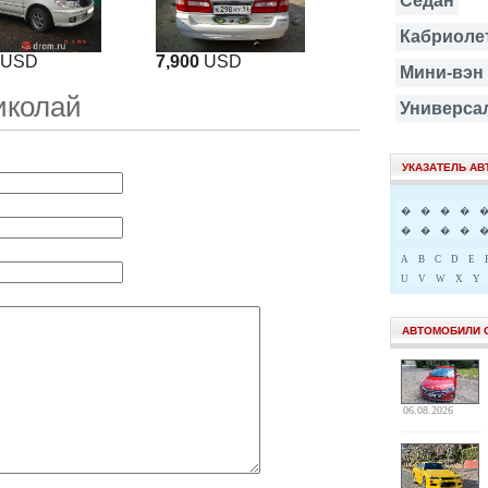
Седан
Кабриоле
USD
7,900
USD
Мини-вэн
иколай
Универса
УКАЗАТЕЛЬ А
�
�
�
�
�
�
�
�
A
B
C
D
E
U
V
W
X
Y
АВТОМОБИЛИ 
06.08.2026