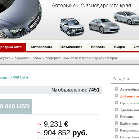
родажа авто
Автосалоны
Объявления
Новости
Видео
Ст
купка и продажа новых и подержанных авто в Краснодарском крае
Разделы
sage - 9,860 USD)
№ объявления:
7451
Автомобили
Добавить а
Продлить о
 9 860 USD
Удалить ав
Регионы
~
9,231
€
Выбор горо
~
904 852
руб.
Расширенны
Настройки 
курс ЦБ РФ от 02.05.2024