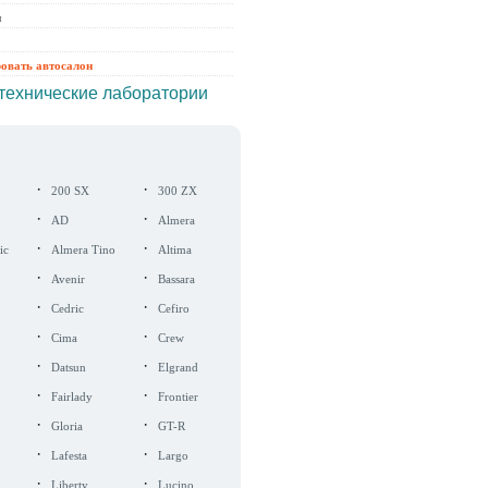
ы
ровать автосалон
технические лаборатории
·
·
200 SX
300 ZX
·
·
AD
Almera
·
·
ic
Almera Tino
Altima
·
·
Avenir
Bassara
·
·
Cedric
Cefiro
·
·
Cima
Crew
·
·
Datsun
Elgrand
·
·
Fairlady
Frontier
·
·
Gloria
GT-R
·
·
Lafesta
Largo
·
·
Liberty
Lucino