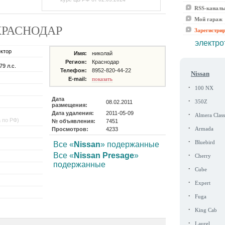
RSS-канал
Мой гараж
де КРАСНОДАР
Зарегистри
электро
ектор
Имя:
николай
Регион:
Краснодар
79 л.с.
Телефон:
8952-820-44-22
Nissan
E-mail:
показать
·
100 NX
Дата
·
08.02.2011
350Z
размещения:
Дата удаления:
2011-05-09
·
Almera Class
а по РФ)
№ объявления:
7451
·
Просмотров:
4233
Armada
·
Bluebird
Все «
Nissan
» подержанные
·
Все «
Nissan Presage
»
Cherry
подержанные
·
Cube
·
Expert
·
Fuga
·
King Cab
·
Laurel