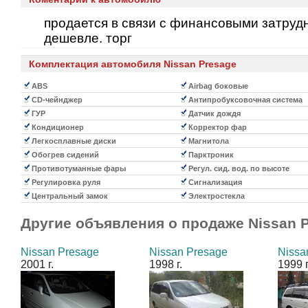
продается в связи с финансовыми затру
дешевле. торг
Комплектация автомобиля Nissan Presage
ABS
Airbag боковые
CD-чейнджер
Антипробуксовочная система
ГУР
Датчик дождя
Кондиционер
Корректор фар
Легкосплавные диски
Магнитола
Обогрев сидений
Парктроник
Противотуманные фары
Регул. сид. вод. по высоте
Регулировка руля
Сигнализация
Центральный замок
Электростекла
Другие объявления о продаже
Nissan 
Nissan Presage
Nissan Presage
Nissa
2001 г.
1998 г.
1999 г