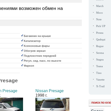
·
March
днениями возможен обмен на
·
Moco
·
Note
·
Pick UP
·
Presea
Багажник на крыше
·
Qashqai
Катализатор
·
Ксеноновые фары
Rogue
Обогрев зеркал
·
Serena
Подлокотник передний
·
Stagea
Регул. сид. пасс. по высоте
·
Фаркоп
Teana
·
Tino
·
Presage
Vanette
·
X-Trail
n Presage
Nissan Presage
.
1998 г.
ПОИСК ПО КУЗ