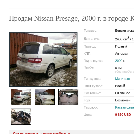
Продам Nissan Presage, 2000 г. в горо
Топливо:
Бензин инж
3
Двигатель:
2400 см
/ 1
Привод:
Полный
КПП:
Автомат
Год выпуска:
2000
г.
Пробег:
0 км.
(без пробег
Тип кузова:
Мини-вэн
Цвет кузова:
Белый
Состояние:
Отличное
Торг:
Возможен
Таможня:
Растаможен
Цена:
9 860 USD
Коментарии к автомобилю