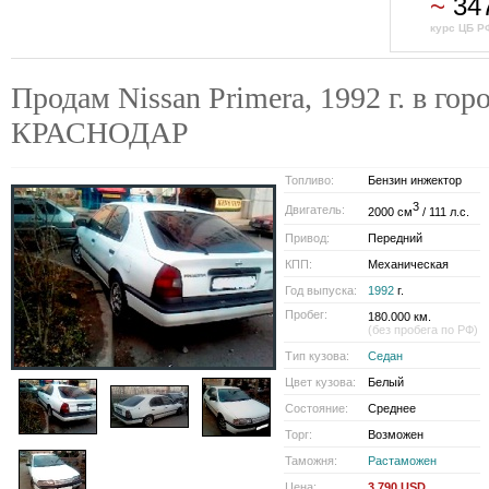
~
34
курс ЦБ Р
Продам Nissan Primera, 1992 г. в гор
КРАСНОДАР
Топливо:
Бензин инжектор
3
Двигатель:
2000 см
/ 111 л.с.
Привод:
Передний
КПП:
Механическая
Год выпуска:
1992
г.
Пробег:
180.000 км.
(без пробега по РФ)
Тип кузова:
Седан
Цвет кузова:
Белый
Состояние:
Среднее
Торг:
Возможен
Таможня:
Растаможен
Цена:
3 790 USD