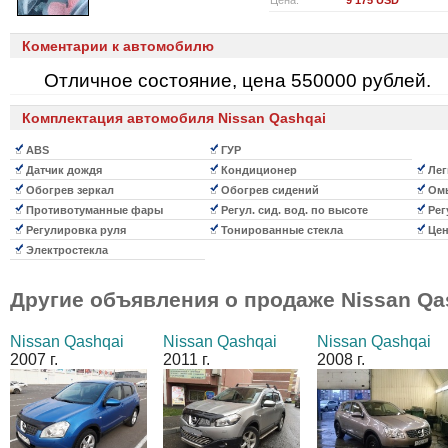
Цена:
9 175 USD
Коментарии к автомобилю
Отличное состояние, цена 550000 рублей.
Комплектация автомобиля Nissan Qashqai
ABS
ГУР
Датчик дождя
Кондиционер
Лег
Обогрев зеркал
Обогрев сидений
Омы
Противотуманные фары
Регул. сид. вод. по высоте
Регу
Регулировка руля
Тонированные стекла
Цен
Электростекла
Другие объявления о продаже
Nissan Qa
Nissan Qashqai
Nissan Qashqai
Nissan Qashqai
2007 г.
2011 г.
2008 г.