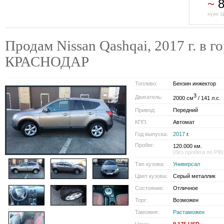
~
8
курс Ц
Продам Nissan Qashqai, 2017 г. в г
КРАСНОДАР
Топливо:
Бензин инжектор
3
Двигатель:
2000 см
/ 141 л.с.
Привод:
Передний
КПП:
Автомат
Год выпуска:
2017
г.
Пробег:
120.000 км.
(без пробега по РФ)
Тип кузова:
Универсал
Цвет кузова:
Серый металлик
Состояние:
Отличное
Торг:
Возможен
Таможня:
Растаможен