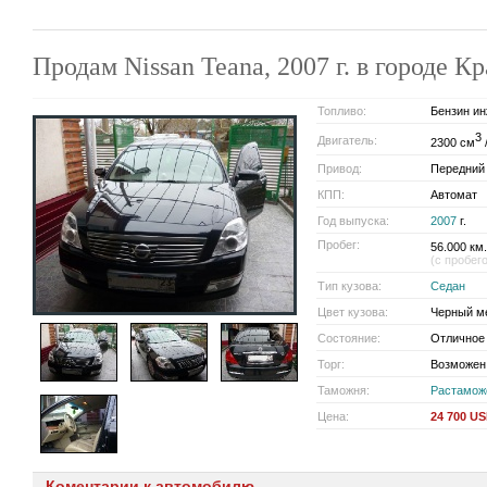
Продам Nissan Teana, 2007 г. в городе 
Топливо:
Бензин ин
3
Двигатель:
2300 см
/
Привод:
Передний
КПП:
Автомат
Год выпуска:
2007
г.
Пробег:
56.000 км.
(с пробег
Тип кузова:
Седан
Цвет кузова:
Черный м
Состояние:
Отличное
Торг:
Возможен
Таможня:
Растамож
Цена:
24 700 U
Коментарии к автомобилю