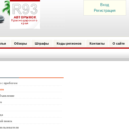
Вход
Регистрация
атьи
Обзоры
Штрафы
Коды регионов
Контакты
О сайте
 с пробегом
вто
бъявление
то
да
й поиск
пользователя