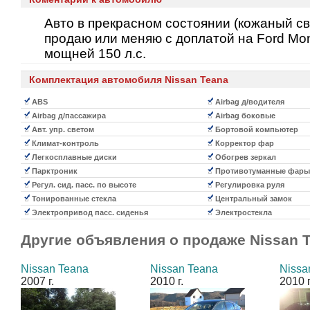
Авто в прекрасном состоянии (кожаный св
продаю или меняю с доплатой на Ford Mon
мощней 150 л.с.
Комплектация автомобиля Nissan Teana
ABS
Airbag д/водителя
Airbag д/пассажира
Airbag боковые
Авт. упр. светом
Бортовой компьютер
Климат-контроль
Корректор фар
Легкосплавные диски
Обогрев зеркал
Парктроник
Противотуманные фары
Регул. сид. пасс. по высоте
Регулировка руля
Тонированные стекла
Центральный замок
Электропривод пасс. сиденья
Электростекла
Другие объявления о продаже
Nissan 
Nissan Teana
Nissan Teana
Nissa
2007 г.
2010 г.
2010 г