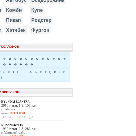
Автобус
Вседорожник
т
Комби
Купе
Пикап
Родстер
л
Хэтчбек
Фургон
ВТОСАЛОНОВ
�
�
�
�
�
�
�
�
�
�
�
�
�
�
�
�
�
�
�
�
F
G
H
I
J
K
L
M
N
O
P
Q
R
S
T
Z
С ПРОБЕГОМ
HYUNDAI ELANTRA
2018 г.вып. 1.9, 150 л.с.
г.Лабинск
цена:
18,333 USD
~17,164
И
, ~1 682 419
руб.
NISSAN SKYLINE
1990 г.вып. 2.5, 280 л.с.
г.Абинский район