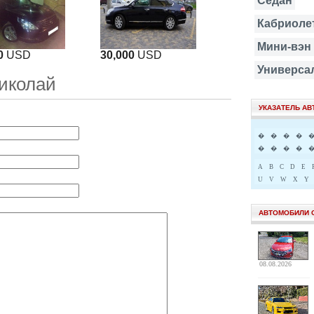
Седан
Кабриоле
Мини-вэн
0
USD
30,000
USD
Универса
иколай
УКАЗАТЕЛЬ А
�
�
�
�
�
�
�
�
A
B
C
D
E
U
V
W
X
Y
АВТОМОБИЛИ 
08.08.2026