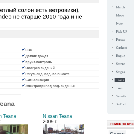
·
March
етлый солон есть ветровики),
·
deo не старше 2010 года и не
Moco
·
Note
·
Pick UP
·
Presea
·
Qashqai
EBD
·
Датчик дождя
Rogue
Круиз-контроль
·
Serena
Обогрев сидений
·
Stagea
Регул. сид. вод. по высоте
·
Сигнализация
Teana
Электропривод вод. сиденья
·
Tino
·
Vanette
Teana
·
X-Trail
n Teana
Nissan Teana
.
2009 г.
ПОИСК ПО КУЗ