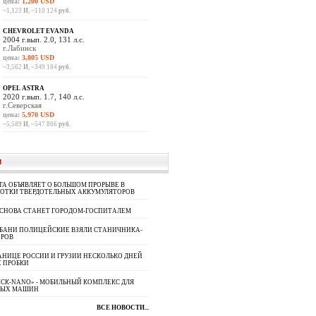
цена:
1,200 USD
~1,123
И
, ~110 124
руб.
CHEVROLET EVANDA
2004 г.вып. 2.0, 131 л.с.
г.Лабинск
цена:
3,805 USD
~3,562
И
, ~349 184
руб.
OPEL ASTRA
2020 г.вып. 1.7, 140 л.с.
г.Северская
цена:
5,970 USD
~5,589
И
, ~547 866
руб.
И
A ОБЪЯВЛЯЕТ О БОЛЬШОМ ПРОРЫВЕ В
БОТКИ ТВЕРДОТЕЛЬНЫХ АККУМУЛЯТОРОВ
 СНОВА СТАНЕТ ГОРОДОМ-ГОСПИТАЛЕМ
УБАНИ ПОЛИЦЕЙСКИЕ ВЗЯЛИ СТАНИЧНИКА-
ОРОВ
АНИЦЕ РОССИИ И ГРУЗИИ НЕСКОЛЬКО ДНЕЙ
 ПРОБКИ
СК-NANO» - МОБИЛЬНЫЙ КОМПЛЕКС ДЛЯ
НЫХ МАШИН
ВСЕ НОВОСТИ...