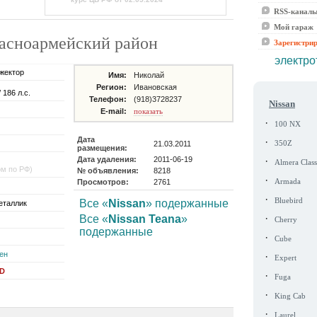
RSS-канал
Мой гараж
Красноармейский район
Зарегистри
электро
жектор
Имя:
Николай
Регион:
Ивановская
 186 л.с.
Телефон:
(918)3728237
Nissan
E-mail:
показать
·
100 NX
Дата
·
21.03.2011
350Z
размещения:
Дата удаления:
2011-06-19
·
Almera Class
ом по РФ)
№ объявления:
8218
·
Просмотров:
2761
Armada
·
Bluebird
Все «
Nissan
» подержанные
еталлик
·
Все «
Nissan Teana
»
Cherry
подержанные
·
Cube
ен
·
Expert
SD
·
Fuga
·
King Cab
·
Laurel