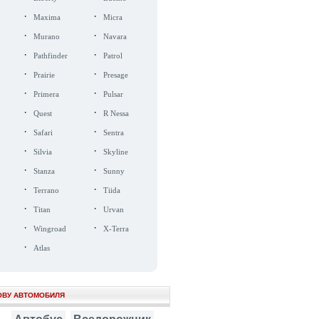
·
·
Maxima
Micra
·
·
Murano
Navara
·
·
Pathfinder
Patrol
·
·
Prairie
Presage
·
·
Primera
Pulsar
·
·
Quest
R Nessa
·
·
Safari
Sentra
·
·
Silvia
Skyline
·
·
Stanza
Sunny
·
·
Terrano
Tiida
·
·
Titan
Urvan
·
·
Wingroad
X-Terra
·
Atlas
ОВУ АВТОМОБИЛЯ