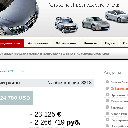
родажа авто
Автосалоны
Объявления
Новости
Видео
Ст
купка и продажа новых и подержанных авто в Краснодарском крае
Разделы
na - 24,700 USD)
кий район
№ объявления:
8218
Автомобили
Добавить а
Продлить о
 24 700 USD
Удалить ав
Регионы
~
23,125
€
Выбор горо
~
2 266 719
руб.
Расширенны
Настройки 
курс ЦБ РФ от 02.05.2024