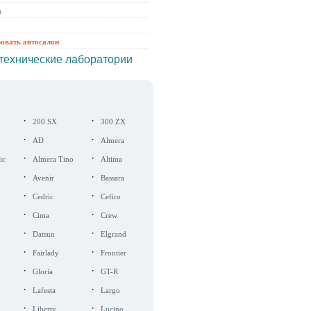
ы
ровать автосалон
технические лаборатории
·
·
200 SX
300 ZX
·
·
AD
Almera
·
·
ic
Almera Tino
Altima
·
·
Avenir
Bassara
·
·
Cedric
Cefiro
·
·
Cima
Crew
·
·
Datsun
Elgrand
·
·
Fairlady
Frontier
·
·
Gloria
GT-R
·
·
Lafesta
Largo
·
·
Liberty
Lucino