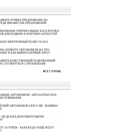
ЫБРАТЬ ЛУЧШЕЕ ПРЕДЛОЖЕНИЕ ПО
СРЕДИ МНОЖЕСТВА ПРЕДЛОЖЕНИЙ
ЛЬЗОВАНИЕ ОРИГИНАЛЬНЫХ КАТАЛОГОВ И
ОВ ДЛЯ ПОДБОРА И ПОКУПКИ ЗАПЧАСТЕЙ
РАЕМ ЭЛЕКТРОННЫЙ ПОЛИС ОСАГО
КА ПЕРВОГО АВТОМОБИЛЯ. НА ЧТО
АНИЕ И КАК ВЫБРАТЬ ПЕРВЫЙ АВТО?
ВЫБРАТЬ КАЧЕСТВЕННЫЙ ПОДЕРЖАННЫЙ
НЕ СТОЛКНУТЬСЯ С ПРОБЛЕМАМИ
ВСЕ СТАТЬИ...
АЖНЫЕ АВТОМОБИЛИ: АВТОЗАПЧАСТИ И
ОБСЛУЖИВАНИЯ
ЙСКИЙ АВТОМОБИЛЬ GEELY МК - МАШИНА
Ь
Т ЛИ ДЕЛАТЬ ДОПОЛНИТЕЛЬНУЮ
Ю?
УС ЗА РУЛЁМ – КАКАЯ ЕДА ЧАЩЕ ВСЕГО
П?