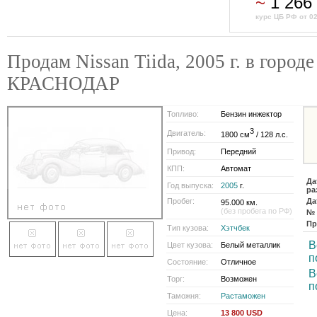
~
1 266
курс ЦБ РФ от 0
Продам Nissan Tiida, 2005 г. в городе
КРАСНОДАР
Топливо:
Бензин инжектор
3
Двигатель:
1800 см
/ 128 л.с.
Привод:
Передний
КПП:
Автомат
Да
Год выпуска:
2005
г.
ра
Пробег:
Да
95.000 км.
(без пробега по РФ)
№ 
Пр
Тип кузова:
Хэтчбек
В
Цвет кузова:
Белый металлик
п
Состояние:
Отличное
В
Торг:
Возможен
п
Таможня:
Растаможен
Цена:
13 800 USD