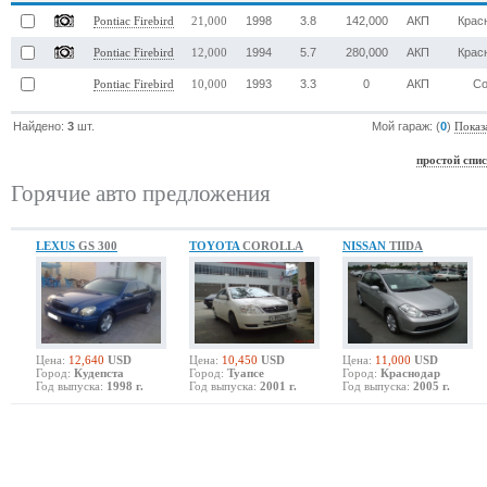
1998
3.8
142,000
АКП
Крас
Pontiac Firebird
21,000
1994
5.7
280,000
АКП
Крас
Pontiac Firebird
12,000
1993
3.3
0
АКП
Со
Pontiac Firebird
10,000
Найдено:
3
шт.
Мой гараж: (
0
)
Показ
простой спи
Горячие авто предложения
LEXUS
GS 300
TOYOTA
COROLLA
NISSAN
TIIDA
Цена:
12,640
USD
Цена:
10,450
USD
Цена:
11,000
USD
Город:
Кудепста
Город:
Туапсе
Город:
Краснодар
Год выпуска:
1998 г.
Год выпуска:
2001 г.
Год выпуска:
2005 г.