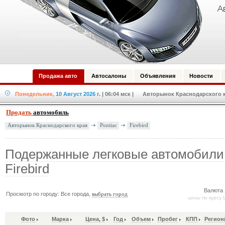
Продажа авто
Автосалоны
Объявления
Новости
Понедельник,
10 Август 2026 г.
| 06:04 мск
| Авторынок Краснодарского кр
Продать
автомобиль
Pontiac
Firebird
Авторынок Краснодарского края
Подержанные легковые автомобили 
Firebird
Валюта 
Просмотр по городу: Все города,
выбрать город
цены по курсу 
Фото
Марка
Цена, $
Год
Объем
Пробег
КПП
Регион