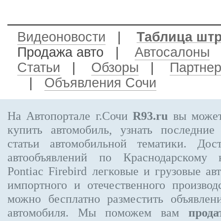
Видеоновости
|
Таблица шт
Продажа авто
|
Автосалоны
Статьи
|
Обзоры
|
Партне
|
Объявления Сочи
На Автопортале г.Сочи
R93.ru
вы может
купить автомобиль, узнать последние
статьи автомобильной тематики. Дос
автообъявлений по Краснодарскому
Pontiac Firebird
легковые и грузовые авт
импортного и отечественного производ
можно бесплатно
разместить объявлен
автомобиля. Мы поможем вам
прода