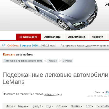
Продажа авто
Автосалоны
Объявления
Новости
Суббота,
8 Август 2026 г.
| 06:13 мск
| Авторынок Краснодарского края, по
Продать
автомобиль
Pontiac
LeMans
Авторынок Краснодарского края
Подержанные легковые автомобили 
LeMans
Валюта |
Р
Просмотр по городу: Все города,
выбрать город
цены по курсу ЦБ 
Фото
Марка
Цена, $
Год
Объем
Пробег
КПП
Регион/Г