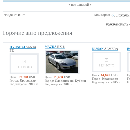
< нет записей >
Найдено:
0
шт.
Мой гараж: (
0
)
Показать
простой список
Горячие авто предложения
MAZDA
RX-8
HYUNDAI
SANTA
NISSAN
ALMERA
В
FE
Цена:
14,642
USD
Ц
Цена:
19,500
USD
Цена:
11,400
USD
Город:
Краснодар
Г
Город:
Краснодар
Город:
Славянск-на-Кубани
Год выпуска:
2005 г.
Г
Год выпуска:
2005 г.
Год выпуска:
2003 г.