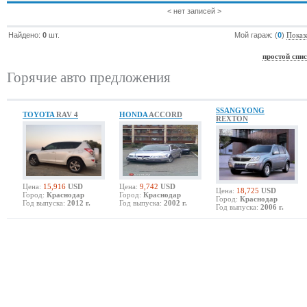
< нет записей >
Найдено:
0
шт.
Мой гараж: (
0
)
Показ
простой спи
Горячие авто предложения
SSANGYONG
TOYOTA
RAV 4
HONDA
ACCORD
REXTON
Цена:
15,916
USD
Цена:
9,742
USD
Цена:
18,725
USD
Город:
Краснодар
Город:
Краснодар
Город:
Краснодар
Год выпуска:
2012 г.
Год выпуска:
2002 г.
Год выпуска:
2006 г.