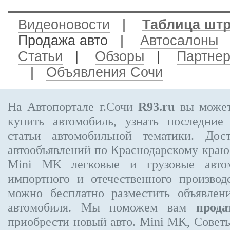
Видеоновости
|
Таблица шт
Продажа авто
|
Автосалоны
Статьи
|
Обзоры
|
Партне
|
Объявления Сочи
На Автопортале г.Сочи
R93.ru
вы может
купить автомобиль, узнать последние
статьи автомобильной тематики. Дос
автообъявлений по Краснодарскому кра
Mini MK
легковые и грузовые автом
импортного и отечественного производ
можно бесплатно
разместить объявлен
автомобиля. Мы поможем вам
прода
приобрести новый авто. Mini MK, Совет