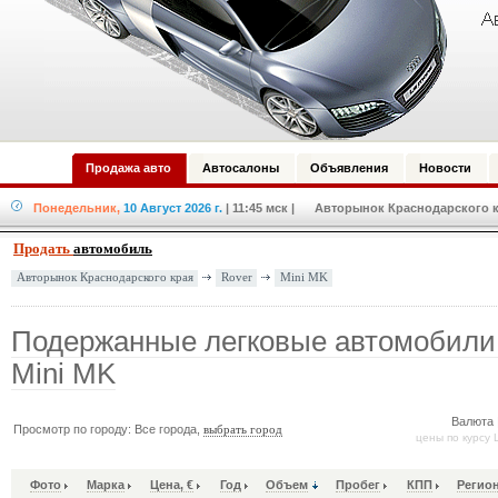
Продажа авто
Автосалоны
Объявления
Новости
Понедельник,
10 Август 2026 г.
| 11:45 мск
| Авторынок Краснодарского кр
Продать
автомобиль
Rover
Mini MK
Авторынок Краснодарского края
Подержанные легковые автомобили
Mini MK
Валюта 
Просмотр по городу: Все города,
выбрать город
цены по курсу 
Фото
Марка
Цена, €
Год
Объем
Пробег
КПП
Регио