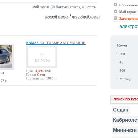
RSS-канал
Мой гараж: (
0
)
,
Показать список
очистить
Мой гараж
/
простой список
подробный список
Зарегистри
электро
КАМАЗ
БОРТОВЫЕ АВТОМОБИЛИ
Rover
·
200
·
45
·
Цена:
4,494
USD
800
SD
Город:
Сочи
·
Год выпуска:
1986 г.
Montego
07 г.
ПОИСК ПО КУЗ
Седан
Кабриоле
Мини-вэн