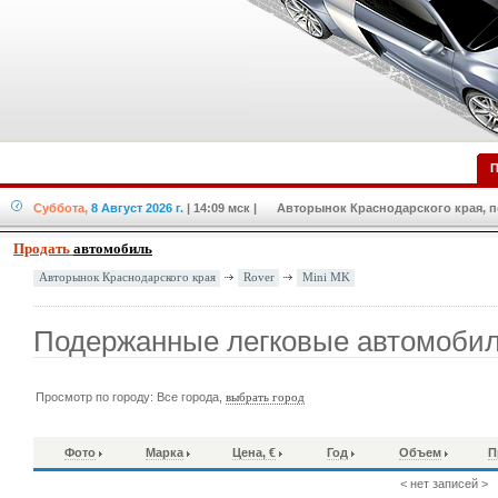
П
Суббота,
8 Август 2026 г.
| 14:09 мск
| Авторынок Краснодарского края, по
Продать
автомобиль
Rover
Mini MK
Авторынок Краснодарского края
Подержанные легковые автомобил
Просмотр по городу: Все города,
выбрать город
Фото
Марка
Цена, €
Год
Объем
П
< нет записей >