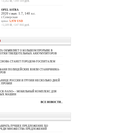
~3,562
И
, ~349 184
руб.
OPEL ASTRA
2020 г.вып. 1.7, 140 л.с.
г.Северская
цена:
5,970 USD
~5,589
И
, ~547 866
руб.
И
A ОБЪЯВЛЯЕТ О БОЛЬШОМ ПРОРЫВЕ В
БОТКИ ТВЕРДОТЕЛЬНЫХ АККУМУЛЯТОРОВ
 СНОВА СТАНЕТ ГОРОДОМ-ГОСПИТАЛЕМ
УБАНИ ПОЛИЦЕЙСКИЕ ВЗЯЛИ СТАНИЧНИКА-
ОРОВ
АНИЦЕ РОССИИ И ГРУЗИИ НЕСКОЛЬКО ДНЕЙ
 ПРОБКИ
СК-NANO» - МОБИЛЬНЫЙ КОМПЛЕКС ДЛЯ
НЫХ МАШИН
ВСЕ НОВОСТИ...
ЫБРАТЬ ЛУЧШЕЕ ПРЕДЛОЖЕНИЕ ПО
СРЕДИ МНОЖЕСТВА ПРЕДЛОЖЕНИЙ