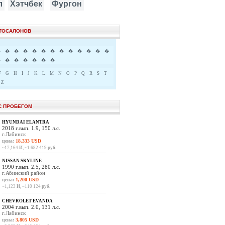
л
Хэтчбек
Фургон
ВТОСАЛОНОВ
�
�
�
�
�
�
�
�
�
�
�
�
�
�
�
�
�
�
�
�
F
G
H
I
J
K
L
M
N
O
P
Q
R
S
T
Z
С ПРОБЕГОМ
HYUNDAI ELANTRA
2018 г.вып. 1.9, 150 л.с.
г.Лабинск
цена:
18,333 USD
~17,164
И
, ~1 682 419
руб.
NISSAN SKYLINE
1990 г.вып. 2.5, 280 л.с.
г.Абинский район
цена:
1,200 USD
~1,123
И
, ~110 124
руб.
CHEVROLET EVANDA
2004 г.вып. 2.0, 131 л.с.
г.Лабинск
цена:
3,805 USD