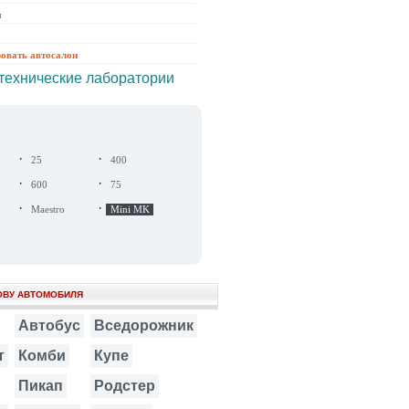
ы
ровать автосалон
технические лаборатории
·
·
25
400
·
·
600
75
·
·
Maestro
Mini MK
ОВУ АВТОМОБИЛЯ
Автобус
Вседорожник
т
Комби
Купе
Пикап
Родстер