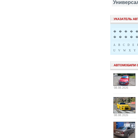
Универса
УКАЗАТЕЛЬ А
�
�
�
�
�
�
�
�
A
B
C
D
E
U
V
W
X
Y
АВТОМОБИЛИ 
08.08.2026
08.08.2026