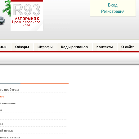
Вход
Регистрация
атьи
Обзоры
Штрафы
Коды регионов
Контакты
О сайте
 с пробегом
вто
бъявление
то
да
й поиск
пользователя