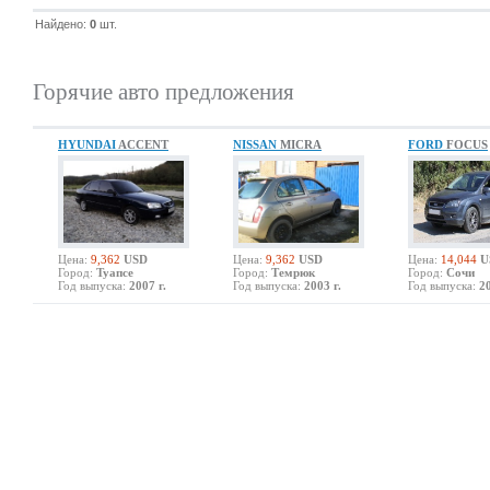
Найдено:
0
шт.
Горячие авто предложения
HYUNDAI
ACCENT
NISSAN
MICRA
FORD
FOCUS
Цена:
9,362
USD
Цена:
9,362
USD
Цена:
14,044
U
Город:
Туапсе
Город:
Темрюк
Город:
Сочи
Год выпуска:
2007 г.
Год выпуска:
2003 г.
Год выпуска:
20