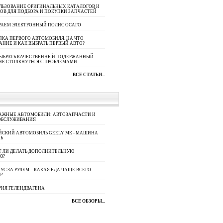
ЛЬЗОВАНИЕ ОРИГИНАЛЬНЫХ КАТАЛОГОВ И
ОВ ДЛЯ ПОДБОРА И ПОКУПКИ ЗАПЧАСТЕЙ
РАЕМ ЭЛЕКТРОННЫЙ ПОЛИС ОСАГО
КА ПЕРВОГО АВТОМОБИЛЯ. НА ЧТО
АНИЕ И КАК ВЫБРАТЬ ПЕРВЫЙ АВТО?
ВЫБРАТЬ КАЧЕСТВЕННЫЙ ПОДЕРЖАННЫЙ
НЕ СТОЛКНУТЬСЯ С ПРОБЛЕМАМИ
ВСЕ СТАТЬИ...
АЖНЫЕ АВТОМОБИЛИ: АВТОЗАПЧАСТИ И
ОБСЛУЖИВАНИЯ
ЙСКИЙ АВТОМОБИЛЬ GEELY МК - МАШИНА
Ь
Т ЛИ ДЕЛАТЬ ДОПОЛНИТЕЛЬНУЮ
Ю?
УС ЗА РУЛЁМ – КАКАЯ ЕДА ЧАЩЕ ВСЕГО
П?
РИЯ ГЕЛЕНДВАГЕНА
ВСЕ ОБЗОРЫ...