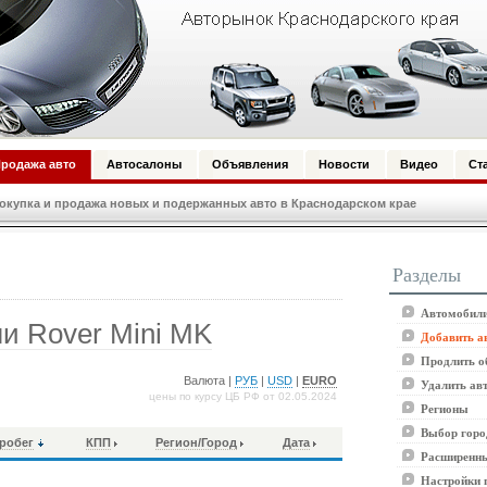
родажа авто
Автосалоны
Объявления
Новости
Видео
Ст
купка и продажа новых и подержанных авто в Краснодарском крае
Разделы
Автомобили
и Rover Mini MK
Добавить а
Продлить о
Валюта |
РУБ
|
USD
|
EURO
Удалить ав
цены по курсу ЦБ РФ от 02.05.2024
Регионы
Выбор горо
робег
КПП
Регион/Город
Дата
Расширенны
Настройки 