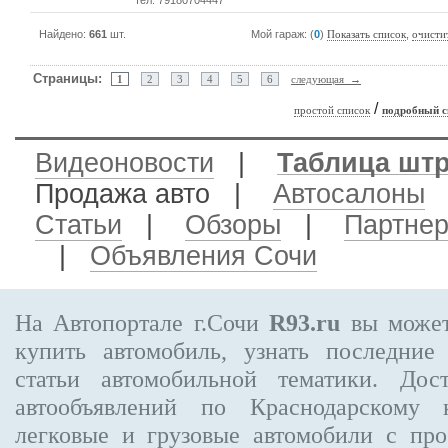
тел. 79180704447
Найдено:
661
шт.
Мой гараж: (
0
)
,
Показать список
очисти
Страницы:
1
2
3
4
5
6
следующая →
/
простой список
подробный с
Видеоновости
|
Таблица шт
Продажа авто
|
Автосалоны
Статьи
|
Обзоры
|
Партне
|
Объявления Сочи
На Автопортале г.Сочи
R93.ru
вы может
купить автомобиль, узнать последние
статьи автомобильной тематики. Дос
автообъявлений по Краснодарскому 
легковые и грузовые автомобили с про