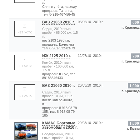
л.
Снят с учёта, на ходу
продавец: Татьяна,
тел. 8-918-467-56-45
ВАЗ 21060 2010 г.
03/06/10
2010 г.
600
г. Краснод
Седан, 2010 г.вып.
пробег - 65,000 км, 1.5
л.
ваз 2103 1976 г.в.
продавец: Вячеслав,
тел. 8-961-532-83-79
ИЖ 2125 2010 г.
12/07/10
2010 г.
700
г. Краснод
Комби, 2010 г.вып.
пробег - 106,000 км,
1.5 л.
продавец: Юнус, тел.
89183646433
ВАЗ 21060 2010 г.
20/03/10
2010 г.
1,000
г. Краснод
Седан, 2010 г.вып.
пробег - 0 км, 1.5 л.
после кап ремонта,
в...
продавец: 8 918 08 79
185, тел. 8 918 08 79
185
КАМАЗ Бортовые
29/03/10
2010 г.
1,000
автомобили 2010 г.
г. Крым
Вседорожник, 2010
г.вып. пробег - 0 км,