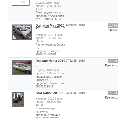
Седан, 2010 г.вып.
пробег - 200,000 км,
1.6 л.
Авто продается со...
продавец: Александр,
тел. 8 918 930 66 32
Daihatsu Mira 2010
14/08/13
2010 г.
2,550
г.
г. Моск
Хэтчбек, 2010 г.вып.
пробег - 117,000 км,
660 л.
Расположение: Осака
-...
продавец: Jozi, тел.
+996551108548
Daewoo Nexia 2010
07/12/15
2010 г.
2,600
г.
г. Краснод
Седан, 2010 г.вып.
пробег - 115 км, 1.5 л.
продаю део нексию
2010год в...
продавец: борис, тел.
89892829443
ВАЗ Kalina 2010 г.
22/06/16
2010 г.
2,650
г. Краснод
Хэтчбек, 2010 г.вып.
пробег - 93,000 км,
160 л.
Срочно продаю
калину в...
продавец: Михаил,