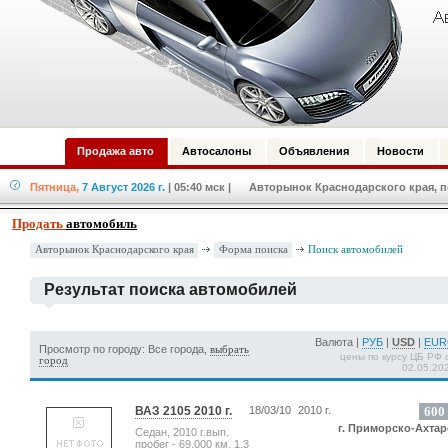
Продажа авто
Автосалоны
Объявления
Новости
Пятница,
7 Август 2026 г.
| 05:40 мск
| Авторынок Краснодарского края, по
Продать
автомобиль
Форма поиска
Авторынок Краснодарского края
Поиск автомобилей
Результат поиска автомобилей
Валюта |
РУБ
|
USD
|
EU
Просмотр по городу: Все города,
выбрать
цены по курсу ЦБ РФ 
город
02.05.20
ВАЗ 2105 2010 г.
18/03/10
2010 г.
600
г. Приморско-Ахтар
Седан, 2010 г.вып.
пробег - 69,000 км, 1.3