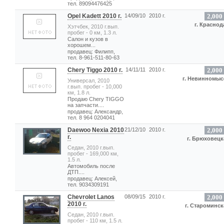
тел. 89094476425
Opel Kadett 2010 г.
14/09/10
2010 г.
2,000
г. Краснод
Хэтчбек, 2010 г.вып.
пробег - 0 км, 1.3 л.
Салон и кузов в
хорошем...
продавец: Филипп,
тел. 8-961-511-80-63
Chery Tiggo 2010 г.
14/11/11
2010 г.
2,000
г. Невинномыс
Универсал, 2010
г.вып. пробег - 10,000
км, 1.8 л.
Продаю Chery TIGGO
на запчасти....
продавец: Александр,
тел. 8 964 0204041
Daewoo Nexia 2010
21/12/10
2010 г.
2,000
г.
г. Брюховецк
Седан, 2010 г.вып.
пробег - 169,000 км,
1.5 л.
Автомобиль после
ДТП....
продавец: Алексей,
тел. 9034309191
Chevrolet Lanos
08/09/15
2010 г.
2,000
2010 г.
г. Староминск
Седан, 2010 г.вып.
пробег - 110 км, 1.5 л.