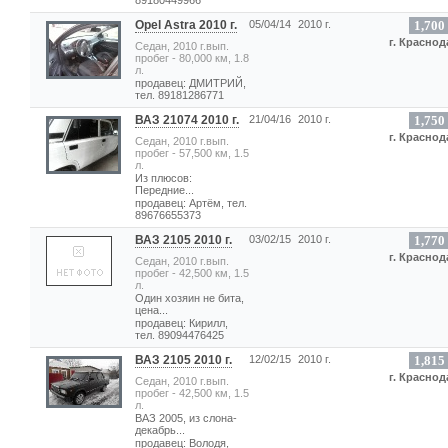
89180449966
Opel Astra 2010 г.
05/04/14
2010 г.
1,700
г. Краснод
Седан, 2010 г.вып.
пробег - 80,000 км, 1.8
л.
продавец: ДМИТРИЙ,
тел. 89181286771
ВАЗ 21074 2010 г.
21/04/16
2010 г.
1,750
г. Краснод
Седан, 2010 г.вып.
пробег - 57,500 км, 1.5
л.
Из плюсов:
Передние...
продавец: Артём, тел.
89676655373
ВАЗ 2105 2010 г.
03/02/15
2010 г.
1,770
г. Краснод
Седан, 2010 г.вып.
пробег - 42,500 км, 1.5
л.
Один хозяин не бита,
цена...
продавец: Кирилл,
тел. 89094476425
ВАЗ 2105 2010 г.
12/02/15
2010 г.
1,815
г. Краснод
Седан, 2010 г.вып.
пробег - 42,500 км, 1.5
л.
ВАЗ 2005, из слона-
декабрь...
продавец: Володя,