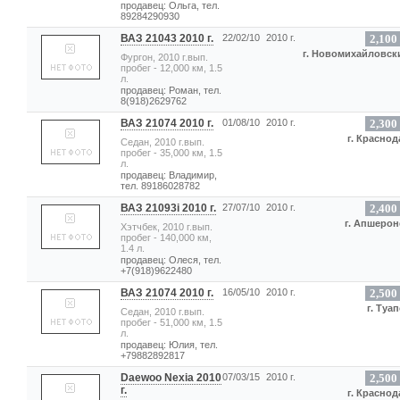
продавец: Ольга, тел.
89284290930
ВАЗ 21043 2010 г.
22/02/10
2010 г.
2,100
г. Новомихайловск
Фургон, 2010 г.вып.
пробег - 12,000 км, 1.5
л.
продавец: Роман, тел.
8(918)2629762
ВАЗ 21074 2010 г.
01/08/10
2010 г.
2,300
г. Краснод
Седан, 2010 г.вып.
пробег - 35,000 км, 1.5
л.
продавец: Владимир,
тел. 89186028782
ВАЗ 21093i 2010 г.
27/07/10
2010 г.
2,400
г. Апшерон
Хэтчбек, 2010 г.вып.
пробег - 140,000 км,
1.4 л.
продавец: Олеся, тел.
+7(918)9622480
ВАЗ 21074 2010 г.
16/05/10
2010 г.
2,500
г. Туа
Седан, 2010 г.вып.
пробег - 51,000 км, 1.5
л.
продавец: Юлия, тел.
+79882892817
Daewoo Nexia 2010
07/03/15
2010 г.
2,500
г.
г. Краснод