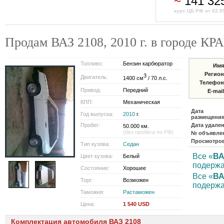
~
141 32
курс ЦБ РФ от 02.0
Продам ВАЗ 2108, 2010 г. в городе 
Топливо:
Бензин карбюратор
Имя
Регион
3
Двигатель:
1400 см
/ 70 л.с.
Телефон
Привод:
Передний
E-mail
КПП:
Механическая
Дата
Год выпуска:
2010
г.
размещения
Пробег:
Дата удален
50.000 км.
(без пробега по РФ)
№ объявле
Просмотро
Тип кузова:
Седан
Все «
В
Цвет кузова:
Белый
подерж
Состояние:
Хорошее
Все «
ВА
Торг:
Возможен
подерж
Таможня:
Растаможен
Цена:
1 540 USD
Комплектация автомобиля ВАЗ 2108