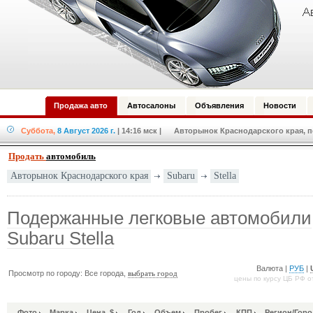
Продажа авто
Автосалоны
Объявления
Новости
Суббота,
8 Август 2026 г.
| 14:16 мск
| Авторынок Краснодарского края, по
Продать
автомобиль
Subaru
Stella
Авторынок Краснодарского края
Подержанные легковые автомобили
Subaru Stella
Валюта |
РУБ
|
Просмотр по городу: Все города,
выбрать город
цены по курсу ЦБ РФ о
Фото
Марка
Цена, $
Год
Объем
Пробег
КПП
Регион/Горо