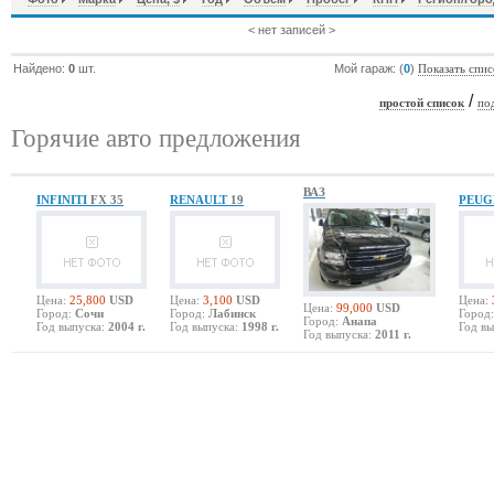
< нет записей >
Найдено:
0
шт.
Мой гараж: (
0
)
Показать спис
/
простой список
по
Горячие авто предложения
ВАЗ
INFINITI
FX 35
RENAULT
19
PEU
Цена:
25,800
USD
Цена:
3,100
USD
Цена:
Цена:
99,000
USD
Город:
Сочи
Город:
Лабинск
Город:
Город:
Анапа
Год выпуска:
2004 г.
Год выпуска:
1998 г.
Год вы
Год выпуска:
2011 г.