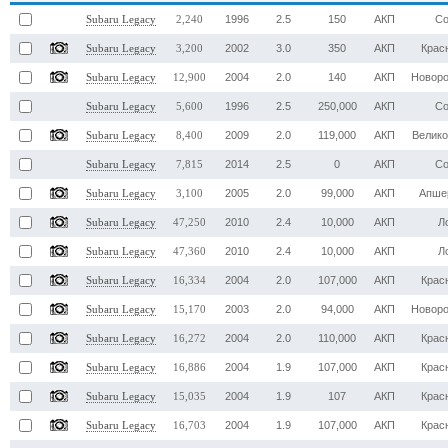
1996
2.5
150
АКП
Со
Subaru Legacy
2,240
2002
3.0
350
АКП
Крас
Subaru Legacy
3,200
2004
2.0
140
АКП
Новоро
Subaru Legacy
12,900
1996
2.5
250,000
АКП
Со
Subaru Legacy
5,600
2009
2.0
119,000
АКП
Велико
Subaru Legacy
8,400
2014
2.5
0
АКП
Со
Subaru Legacy
7,815
2005
2.0
99,000
АКП
Апше
Subaru Legacy
3,100
2010
2.4
10,000
АКП
Л
Subaru Legacy
47,250
2010
2.4
10,000
АКП
Л
Subaru Legacy
47,360
2004
2.0
107,000
АКП
Крас
Subaru Legacy
16,334
2003
2.0
94,000
АКП
Новоро
Subaru Legacy
15,170
2004
2.0
110,000
АКП
Крас
Subaru Legacy
16,272
2004
1.9
107,000
АКП
Крас
Subaru Legacy
16,886
2004
1.9
107
АКП
Крас
Subaru Legacy
15,035
2004
1.9
107,000
АКП
Крас
Subaru Legacy
16,703