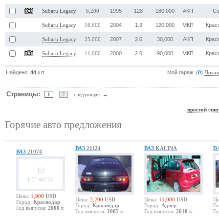
1995
128
180,000
АКП
Со
Subaru Legacy
6,200
2004
1.9
120,000
МКП
Крас
Subaru Legacy
16,600
2007
2.0
30,000
АКП
Крас
Subaru Legacy
25,000
2000
2.0
90,000
МКП
Крас
Subaru Legacy
11,000
Найдено:
44
шт.
Мой гараж: (
0
)
Показ
Страницы:
1
2
следующая →
простой спи
Горячие авто предложения
ВАЗ
21124
ВАЗ
KALINA
D
ВАЗ
21074
Цена:
1,900
USD
Цена:
3,200
USD
Цена:
11,000
USD
Це
Город:
Краснодар
Город:
Краснодар
Город:
Адлер
Го
Год выпуска:
2000 г.
Год выпуска:
2005 г.
Год выпуска:
2010 г.
Го