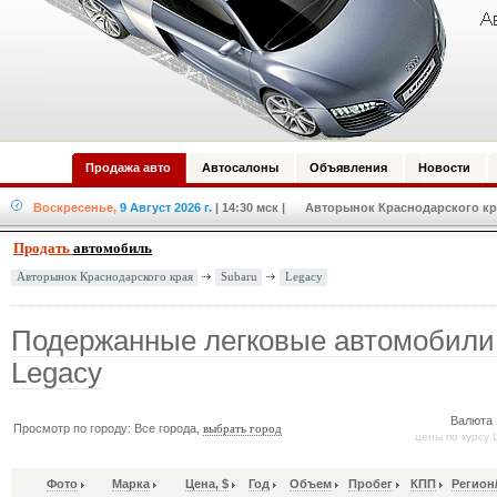
Продажа авто
Автосалоны
Объявления
Новости
Воскресенье,
9 Август 2026 г.
| 14:30 мск
| Авторынок Краснодарского кра
Продать
автомобиль
Subaru
Legacy
Авторынок Краснодарского края
Подержанные легковые автомобили
Legacy
Валюта 
Просмотр по городу: Все города,
выбрать город
цены по курсу 
Фото
Марка
Цена, $
Год
Объем
Пробег
КПП
Регион