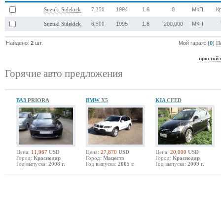
1994
1.6
0
МКП
К
Suzuki Sidekick
7,350
1995
1.6
200,000
МКП
Suzuki Sidekick
6,500
Найдено:
2
шт.
Мой гараж: (
0
)
П
простой 
Горячие авто предложения
ВАЗ
PRIORA
BMW
X5
KIA
CEED
Цена:
11,967
USD
Цена:
27,870
USD
Цена:
20,000
USD
Город:
Краснодар
Город:
Мацеста
Город:
Краснодар
Год выпуска:
2008 г.
Год выпуска:
2005 г.
Год выпуска:
2009 г.