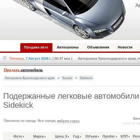
Продажа авто
Автосалоны
Объявления
Новости
Пятница,
7 Август 2026 г.
| 00:47 мск
| Авторынок Краснодарского края, по
Продать
автомобиль
Suzuki
Sidekick
Авторынок Краснодарского края
Подержанные легковые автомобили 
Sidekick
Вал
Просмотр по городу: Все города,
выбрать город
цены по ку
Фото
Марка
Цена, $
Год
Объем
Пробег
КПП
Рег