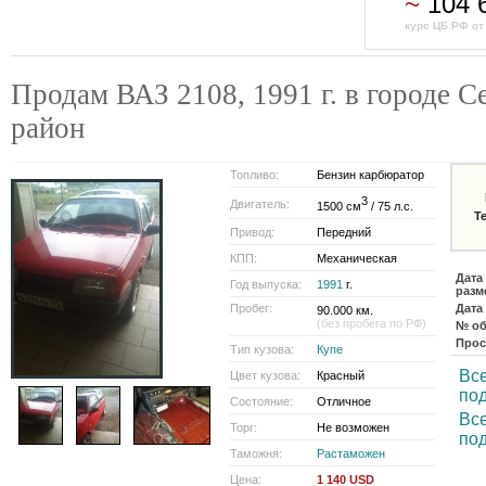
~
104 
курс ЦБ РФ от
Продам ВАЗ 2108, 1991 г. в городе С
район
Топливо:
Бензин карбюратор
3
Двигатель:
1500 см
/ 75 л.с.
Т
Привод:
Передний
КПП:
Механическая
Дата
Год выпуска:
1991
г.
разм
Пробег:
Дата
90.000 км.
(без пробега по РФ)
№ об
Прос
Тип кузова:
Купе
Все
Цвет кузова:
Красный
по
Состояние:
Отличное
Все
Торг:
Не возможен
по
Таможня:
Растаможен
Цена:
1 140 USD