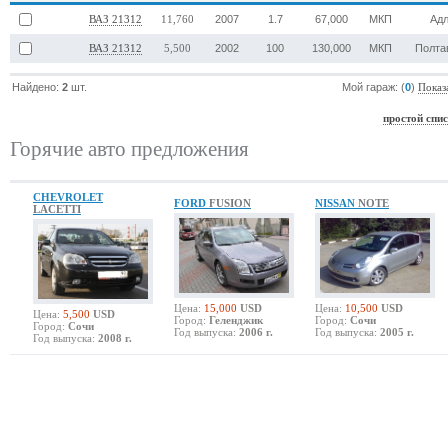
2007
1.7
67,000
МКП
Ад
ВАЗ 21312
11,760
2002
100
130,000
МКП
Полта
ВАЗ 21312
5,500
Найдено:
2
шт.
Мой гараж: (
0
)
Показ
простой спи
Горячие авто предложения
CHEVROLET
FORD
FUSION
NISSAN
NOTE
LACETTI
Цена:
15,000
USD
Цена:
10,500
USD
Цена:
5,500
USD
Город:
Геленджик
Город:
Сочи
Город:
Сочи
Год выпуска:
2006 г.
Год выпуска:
2005 г.
Год выпуска:
2008 г.