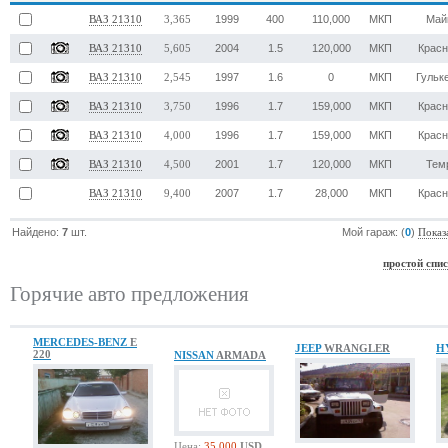
1999
400
110,000
МКП
Май
ВАЗ 21310
3,365
2004
1.5
120,000
МКП
Крас
ВАЗ 21310
5,605
1997
1.6
0
МКП
Гульк
ВАЗ 21310
2,545
1996
1.7
159,000
МКП
Крас
ВАЗ 21310
3,750
1996
1.7
159,000
МКП
Крас
ВАЗ 21310
4,000
2001
1.7
120,000
МКП
Тем
ВАЗ 21310
4,500
2007
1.7
28,000
МКП
Крас
ВАЗ 21310
9,400
Найдено:
7
шт.
Мой гараж: (
0
)
Показ
простой спи
Горячие авто предложения
MERCEDES-BENZ
E
JEEP
WRANGLER
H
220
NISSAN
ARMADA
Цена:
35,000
USD