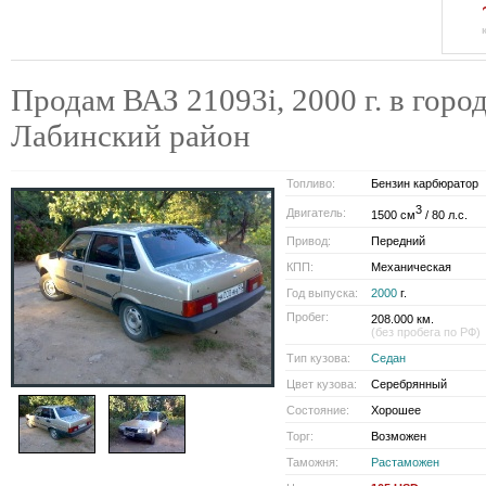
Продам ВАЗ 21093i, 2000 г. в город
Лабинский район
Топливо:
Бензин карбюратор
3
Двигатель:
1500 см
/ 80 л.с.
Привод:
Передний
КПП:
Механическая
Год выпуска:
2000
г.
Пробег:
208.000 км.
(без пробега по РФ)
Тип кузова:
Седан
Цвет кузова:
Серебрянный
Состояние:
Хорошее
Торг:
Возможен
Таможня:
Растаможен