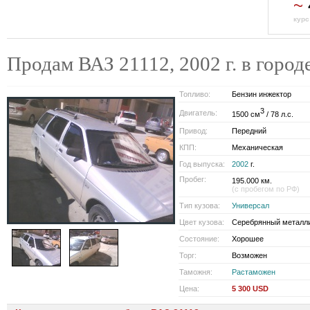
~
курс
Продам ВАЗ 21112, 2002 г. в гор
Топливо:
Бензин инжектор
3
Двигатель:
1500 см
/ 78 л.с.
Привод:
Передний
КПП:
Механическая
Год выпуска:
2002
г.
Пробег:
195.000 км.
(с пробегом по РФ)
Тип кузова:
Универсал
Цвет кузова:
Серебрянный металл
Состояние:
Хорошее
Торг:
Возможен
Таможня:
Растаможен
Цена:
5 300 USD