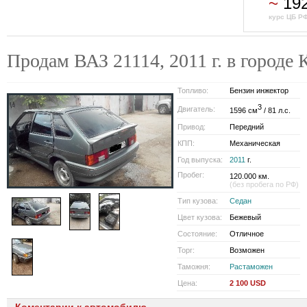
~
19
курс ЦБ РФ
Продам ВАЗ 21114, 2011 г. в горо
Топливо:
Бензин инжектор
3
Двигатель:
1596 см
/ 81 л.с.
Привод:
Передний
КПП:
Механическая
Год выпуска:
2011
г.
Пробег:
120.000 км.
(без пробега по РФ)
Тип кузова:
Седан
Цвет кузова:
Бежевый
Состояние:
Отличное
Торг:
Возможен
Таможня:
Растаможен
Цена:
2 100 USD