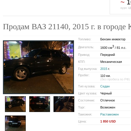
~
1
курс Ц
Продам ВАЗ 21140, 2015 г. в горо
Топливо:
Бензин инжектор
3
Двигатель:
1600 см
/ 81 л.с.
Привод:
Передний
КПП:
Механическая
Год выпуска:
2015
г.
Пробег:
110 км.
(без пробега по РФ)
Тип кузова:
Седан
Цвет кузова:
Черный
Состояние:
Отличное
Торг:
Возможен
Таможня:
Растаможен
Цена:
1 850 USD