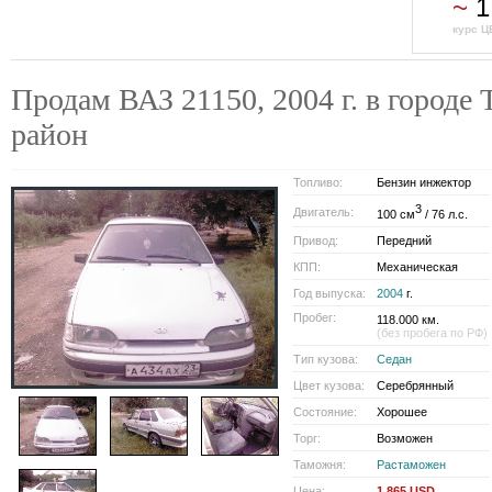
~
1
курс Ц
Продам ВАЗ 21150, 2004 г. в городе
район
Топливо:
Бензин инжектор
3
Двигатель:
100 см
/ 76 л.с.
Привод:
Передний
КПП:
Механическая
Год выпуска:
2004
г.
Пробег:
118.000 км.
(без пробега по РФ)
Тип кузова:
Седан
Цвет кузова:
Серебрянный
Состояние:
Хорошее
Торг:
Возможен
Таможня:
Растаможен
Цена:
1 865 USD