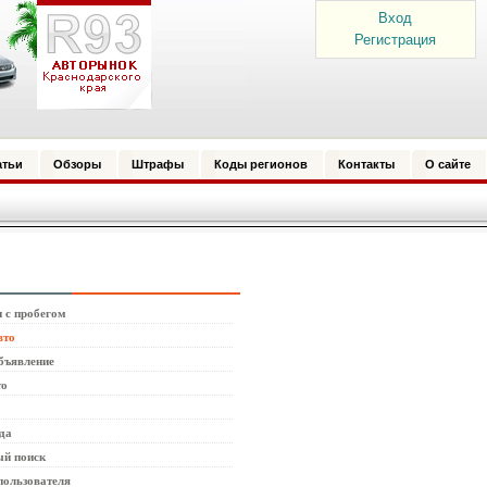
Вход
Регистрация
атьи
Обзоры
Штрафы
Коды регионов
Контакты
О сайте
 с пробегом
вто
бъявление
то
да
й поиск
пользователя