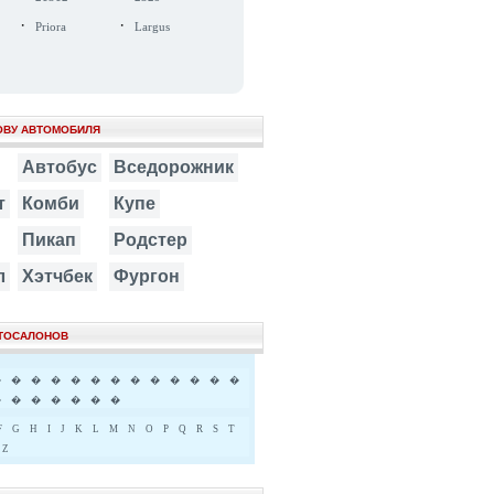
·
·
Priora
Largus
ОВУ АВТОМОБИЛЯ
Автобус
Вседорожник
т
Комби
Купе
Пикап
Родстер
л
Хэтчбек
Фургон
ВТОСАЛОНОВ
�
�
�
�
�
�
�
�
�
�
�
�
�
�
�
�
�
�
�
�
F
G
H
I
J
K
L
M
N
O
P
Q
R
S
T
Z