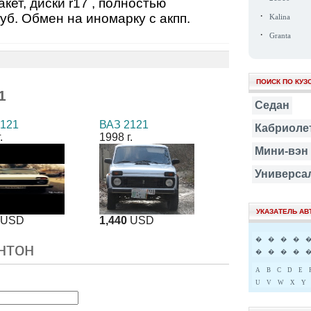
кет, диски r17 , полностью
·
уб. Обмен на иномарку с акпп.
Kalina
·
Granta
ПОИСК ПО КУЗ
1
Седан
2121
ВАЗ 2121
Кабриоле
.
1998 г.
Мини-вэн
Универса
УКАЗАТЕЛЬ А
USD
1,440
USD
�
�
�
�
нтон
�
�
�
�
A
B
C
D
E
U
V
W
X
Y