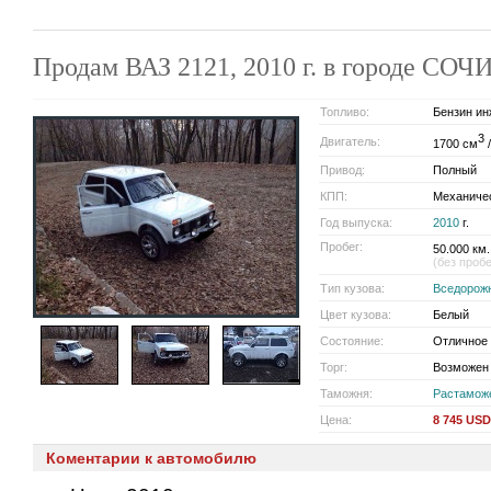
Продам ВАЗ 2121, 2010 г. в городе СОЧ
Топливо:
Бензин ин
3
Двигатель:
1700 см
/
Привод:
Полный
КПП:
Механиче
Год выпуска:
2010
г.
Пробег:
50.000 км.
(без проб
Тип кузова:
Вседорож
Цвет кузова:
Белый
Состояние:
Отличное
Торг:
Возможен
Таможня:
Растамож
Цена:
8 745 USD
Коментарии к автомобилю