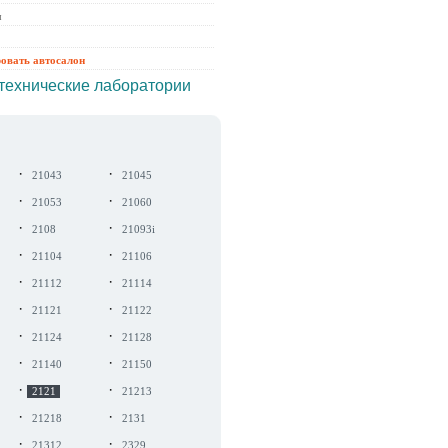
ы
ровать автосалон
технические лаборатории
·
·
21043
21045
·
·
21053
21060
·
·
2108
21093i
·
·
21104
21106
·
·
21112
21114
·
·
21121
21122
·
·
21124
21128
·
·
21140
21150
·
·
2121
21213
·
·
21218
2131
·
·
21312
2329