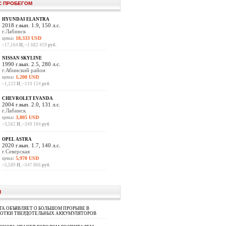
С ПРОБЕГОМ
HYUNDAI ELANTRA
2018 г.вып. 1.9, 150 л.с.
г.Лабинск
цена:
18,333 USD
~17,164
И
, ~1 682 419
руб.
NISSAN SKYLINE
1990 г.вып. 2.5, 280 л.с.
г.Абинский район
цена:
1,200 USD
~1,123
И
, ~110 124
руб.
CHEVROLET EVANDA
2004 г.вып. 2.0, 131 л.с.
г.Лабинск
цена:
3,805 USD
~3,562
И
, ~349 184
руб.
OPEL ASTRA
2020 г.вып. 1.7, 140 л.с.
г.Северская
цена:
5,970 USD
~5,589
И
, ~547 866
руб.
И
A ОБЪЯВЛЯЕТ О БОЛЬШОМ ПРОРЫВЕ В
БОТКИ ТВЕРДОТЕЛЬНЫХ АККУМУЛЯТОРОВ