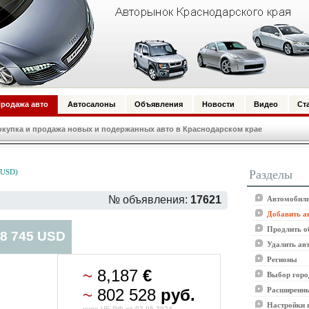
родажа авто
Автосалоны
Объявления
Новости
Видео
Ст
купка и продажа новых и подержанных авто в Краснодарском крае
Разделы
 USD)
№ объявления:
17621
Автомобили
Добавить а
Продлить о
 8 745 USD
Удалить ав
Регионы
~
8,187
€
Выбор горо
~
802 528
руб.
Расширенны
Настройки 
курс ЦБ РФ от 02.05.2024