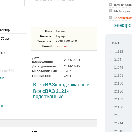
RSS-канал
Мой гараж
И
Зарегистри
электро
жектор
Имя:
Антон
Регион:
Адлер
 70 л.с.
Телефон:
+79885005250
ВАЗ
E-mail:
показать
·
11113
ская
Дата
·
23.05.2014
2105
размещения:
Дата удаления:
2014-11-19
·
21074
ега по РФ)
№ объявления:
17621
·
Просмотров:
3594
21101
ник
·
21108
Все «
ВАЗ
» подержанные
·
Все «
ВАЗ 2121
»
21120
подержанные
·
21123
ен
·
21130
·
2120
·
21214
·
21310