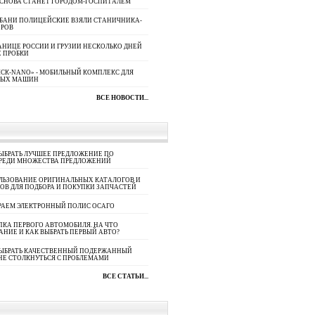
 СНОВА СТАНЕТ ГОРОДОМ-ГОСПИТАЛЕМ
УБАНИ ПОЛИЦЕЙСКИЕ ВЗЯЛИ СТАНИЧНИКА-
ОРОВ
АНИЦЕ РОССИИ И ГРУЗИИ НЕСКОЛЬКО ДНЕЙ
 ПРОБКИ
СК-NANO» - МОБИЛЬНЫЙ КОМПЛЕКС ДЛЯ
НЫХ МАШИН
ВСЕ НОВОСТИ...
ЫБРАТЬ ЛУЧШЕЕ ПРЕДЛОЖЕНИЕ ПО
СРЕДИ МНОЖЕСТВА ПРЕДЛОЖЕНИЙ
ЛЬЗОВАНИЕ ОРИГИНАЛЬНЫХ КАТАЛОГОВ И
ОВ ДЛЯ ПОДБОРА И ПОКУПКИ ЗАПЧАСТЕЙ
РАЕМ ЭЛЕКТРОННЫЙ ПОЛИС ОСАГО
КА ПЕРВОГО АВТОМОБИЛЯ. НА ЧТО
АНИЕ И КАК ВЫБРАТЬ ПЕРВЫЙ АВТО?
ВЫБРАТЬ КАЧЕСТВЕННЫЙ ПОДЕРЖАННЫЙ
НЕ СТОЛКНУТЬСЯ С ПРОБЛЕМАМИ
ВСЕ СТАТЬИ...