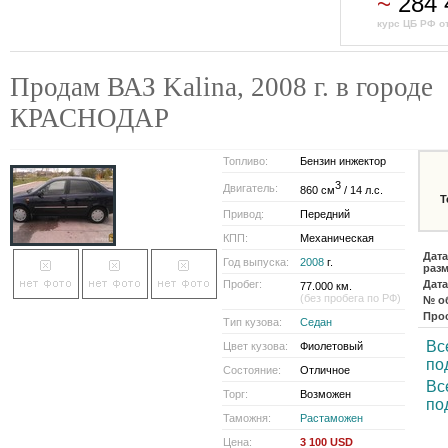
~
284 
курс ЦБ РФ от
Продам ВАЗ Kalina, 2008 г. в городе
КРАСНОДАР
Топливо:
Бензин инжектор
3
Двигатель:
860 см
/ 14 л.с.
Т
Привод:
Передний
КПП:
Механическая
Дата
Год выпуска:
2008
г.
раз
Пробег:
Дата
77.000 км.
(без пробега по РФ)
№ о
Про
Тип кузова:
Седан
Вс
Цвет кузова:
Фиолетовый
по
Состояние:
Отличное
Вс
Торг:
Возможен
по
Таможня:
Растаможен
Цена:
3 100 USD