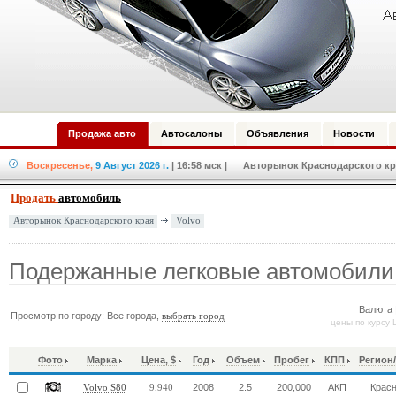
Продажа авто
Автосалоны
Объявления
Новости
Воскресенье,
9 Август 2026 г.
| 16:58 мск
| Авторынок Краснодарского кра
Продать
автомобиль
Volvo
Авторынок Краснодарского края
Подержанные легковые автомобили 
Валюта 
Просмотр по городу: Все города,
выбрать город
цены по курсу 
Фото
Марка
Цена, $
Год
Объем
Пробег
КПП
Регион
2008
2.5
200,000
АКП
Крас
Volvo S80
9,940