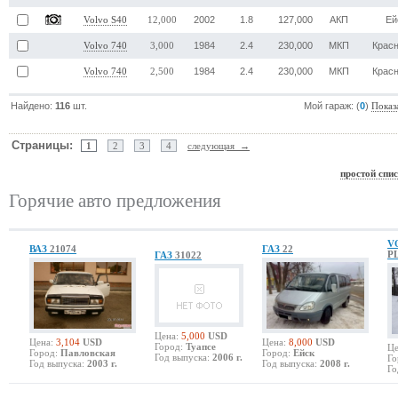
2002
1.8
127,000
АКП
Ей
Volvo S40
12,000
1984
2.4
230,000
МКП
Крас
Volvo 740
3,000
1984
2.4
230,000
МКП
Крас
Volvo 740
2,500
Найдено:
116
шт.
Мой гараж: (
0
)
Показ
Страницы:
1
2
3
4
следующая →
простой спи
Горячие авто предложения
V
ВАЗ
21074
ГАЗ
22
P
ГАЗ
31022
Цена:
5,000
USD
Цена:
3,104
USD
Цена:
8,000
USD
Город:
Туапсе
Це
Город:
Павловская
Город:
Ейск
Год выпуска:
2006 г.
Го
Год выпуска:
2003 г.
Год выпуска:
2008 г.
Го