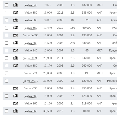
2008
1.8
132,000
МКП
Со
Volvo S40
7,020
2011
2.5
138,000
АКП
Крас
Volvo S80
13,000
2003
10.
320
АКП
Арм
Volvo S60
3,000
2012
180
60,000
АКП
Туа
Volvo S60
17,440
2004
2.9
190,000
АКП
Со
Volvo XC90
10,000
2008
250
98,000
АКП
Май
Volvo S80
13,520
2007
1.6
85
МКП
Куще
Volvo S40
12,000
2011
2.5
56,000
АКП
Крас
Volvo XC90
23,900
2003
2.9
260,000
АКП
Со
Volvo S80
10,170
2008
1.9
130
МКП
Крас
Volvo V70
23,000
2009
2.5
120,000
АКП
Новоро
Volvo XC70
30,000
2007
2.4
450,000
АКП
Крас
Volvo C30
17,000
2006
2.4
125,000
АКП
Крас
Volvo S80
15,000
2003
2.4
219,000
АКП
Кры
Volvo S60
12,160
2012
1.6
10,300
АКП
Крас
Volvo S60
33,500