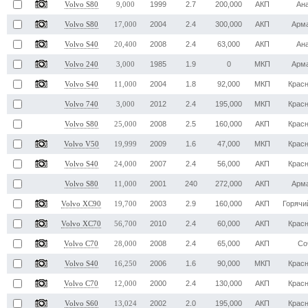
1999
2.7
200,000
АКП
Ан
Volvo S80
9,000
2004
2.4
300,000
АКП
Арм
Volvo S80
17,000
2008
2.4
63,000
АКП
Ан
Volvo S40
20,400
1985
1.9
0
МКП
Арм
Volvo 240
3,000
2004
1.8
92,000
МКП
Крас
Volvo S40
11,000
2012
2.4
195,000
МКП
Крас
Volvo 740
3,000
2008
2.5
160,000
АКП
Крас
Volvo S80
25,000
2009
1.6
47,000
МКП
Крас
Volvo V50
19,999
2007
2.4
56,000
АКП
Крас
Volvo S40
24,000
2001
240
272,000
АКП
Арм
Volvo S80
11,000
2003
2.9
160,000
АКП
Горячи
Volvo XC90
19,700
2010
2.4
60,000
АКП
Крас
Volvo XC70
56,700
2008
2.4
65,000
АКП
Со
Volvo C70
28,000
2006
1.6
90,000
МКП
Крас
Volvo S40
16,250
2000
2.4
130,000
АКП
Крас
Volvo C70
12,000
2002
2.0
195,000
АКП
Крас
Volvo S60
13,024