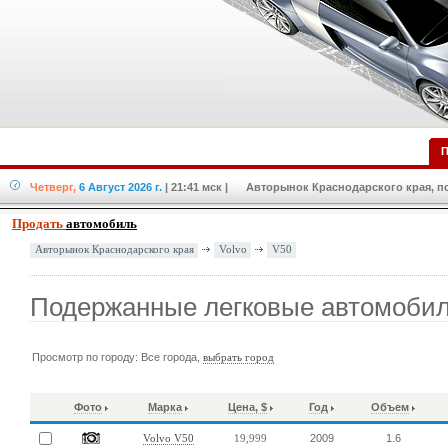
П
Четверг,
6 Август 2026 г.
| 21:41 мск
| Авторынок Краснодарского края, по
Продать
автомобиль
Volvo
V50
Авторынок Краснодарского края
Подержанные легковые автомобил
Просмотр по городу: Все города,
выбрать город
Фото
Марка
Цена, $
Год
Объем
2009
1.6
Volvo V50
19,999