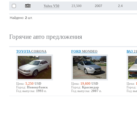
2007
2.4
Volvo V50
23,500
Найдено:
2
шт.
Горячие авто предложения
TOYOTA
CORONA
FORD
MONDEO
ВАЗ
2
Цена:
5,250
USD
Цена:
19,600
USD
Цена:
Город:
Новокубанск
Город:
Краснодар
Город:
Год выпуска:
1993 г.
Год выпуска:
2007 г.
Год вы