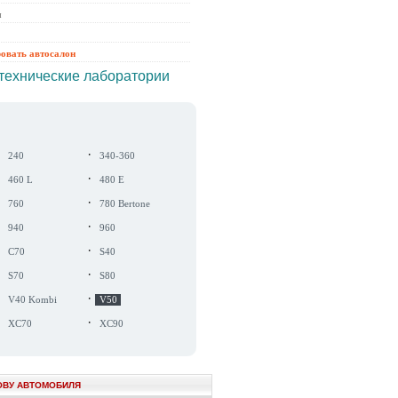
ы
ровать автосалон
технические лаборатории
·
·
240
340-360
·
·
460 L
480 E
·
·
760
780 Bertone
·
·
940
960
·
·
C70
S40
·
·
S70
S80
·
·
V40 Kombi
V50
·
·
XC70
XC90
ОВУ АВТОМОБИЛЯ