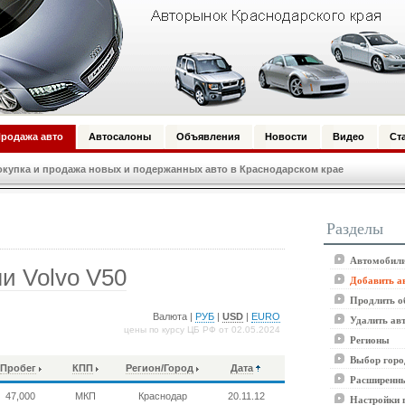
родажа авто
Автосалоны
Объявления
Новости
Видео
Ст
купка и продажа новых и подержанных авто в Краснодарском крае
Разделы
Автомобили
и Volvo V50
Добавить а
Продлить о
Валюта |
РУБ
|
USD
|
EURO
Удалить ав
цены по курсу ЦБ РФ от 02.05.2024
Регионы
Выбор горо
Пробег
КПП
Регион/Город
Дата
Расширенны
47,000
МКП
Краснодар
20.11.12
Настройки 