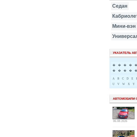
Седан
Кабриоле
Мини-вэн
Универса
УКАЗАТЕЛЬ А
�
�
�
�
�
�
�
�
A
B
C
D
E
U
V
W
X
Y
АВТОМОБИЛИ 
06.08.2026