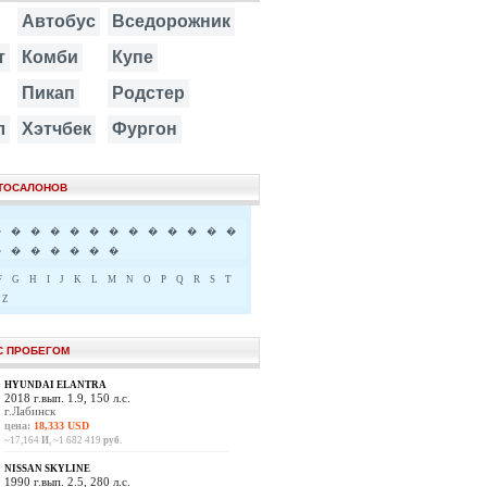
Автобус
Вседорожник
т
Комби
Купе
Пикап
Родстер
л
Хэтчбек
Фургон
ВТОСАЛОНОВ
�
�
�
�
�
�
�
�
�
�
�
�
�
�
�
�
�
�
�
�
F
G
H
I
J
K
L
M
N
O
P
Q
R
S
T
Z
С ПРОБЕГОМ
HYUNDAI ELANTRA
2018 г.вып. 1.9, 150 л.с.
г.Лабинск
цена:
18,333 USD
~17,164
И
, ~1 682 419
руб.
NISSAN SKYLINE
1990 г.вып. 2.5, 280 л.с.