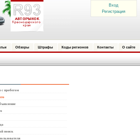
Вход
Регистрация
атьи
Обзоры
Штрафы
Коды регионов
Контакты
О сайте
 с пробегом
вто
бъявление
то
да
й поиск
пользователя