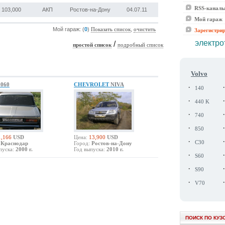
RSS-канал
103,000
АКП
Ростов-на-Дону
04.07.11
Мой гараж
Мой гараж: (
0
)
,
Показать список
очистить
Зарегистри
электро
/
простой список
подробный список
Volvo
1060
CHEVROLET
NIVA
·
140
·
440 K
·
740
·
850
1,166
USD
Цена:
13,900
USD
·
C30
Краснодар
Город:
Ростов-на-Дону
пуска:
2000 г.
Год выпуска:
2010 г.
·
S60
·
S90
·
V70
ПОИСК ПО КУЗ