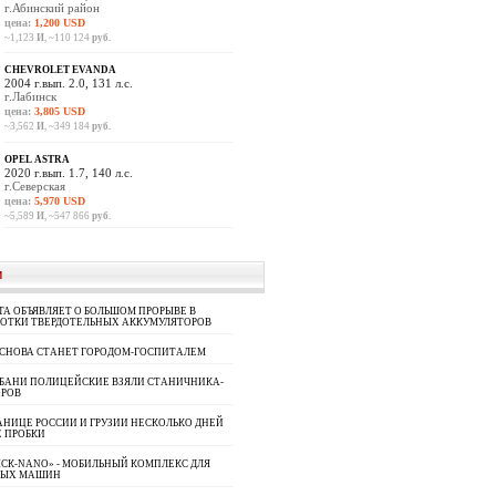
г.Абинский район
цена:
1,200 USD
~1,123
И
, ~110 124
руб.
CHEVROLET EVANDA
2004 г.вып. 2.0, 131 л.с.
г.Лабинск
цена:
3,805 USD
~3,562
И
, ~349 184
руб.
OPEL ASTRA
2020 г.вып. 1.7, 140 л.с.
г.Северская
цена:
5,970 USD
~5,589
И
, ~547 866
руб.
И
A ОБЪЯВЛЯЕТ О БОЛЬШОМ ПРОРЫВЕ В
БОТКИ ТВЕРДОТЕЛЬНЫХ АККУМУЛЯТОРОВ
 СНОВА СТАНЕТ ГОРОДОМ-ГОСПИТАЛЕМ
УБАНИ ПОЛИЦЕЙСКИЕ ВЗЯЛИ СТАНИЧНИКА-
ОРОВ
АНИЦЕ РОССИИ И ГРУЗИИ НЕСКОЛЬКО ДНЕЙ
 ПРОБКИ
СК-NANO» - МОБИЛЬНЫЙ КОМПЛЕКС ДЛЯ
НЫХ МАШИН