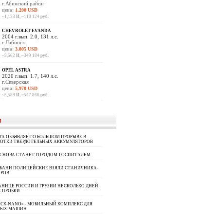
г.Абинский район
цена:
1,200 USD
~1,123
И
, ~110 124
руб.
CHEVROLET EVANDA
2004 г.вып. 2.0, 131 л.с.
г.Лабинск
цена:
3,805 USD
~3,562
И
, ~349 184
руб.
OPEL ASTRA
2020 г.вып. 1.7, 140 л.с.
г.Северская
цена:
5,970 USD
~5,589
И
, ~547 866
руб.
И
A ОБЪЯВЛЯЕТ О БОЛЬШОМ ПРОРЫВЕ В
БОТКИ ТВЕРДОТЕЛЬНЫХ АККУМУЛЯТОРОВ
 СНОВА СТАНЕТ ГОРОДОМ-ГОСПИТАЛЕМ
УБАНИ ПОЛИЦЕЙСКИЕ ВЗЯЛИ СТАНИЧНИКА-
ОРОВ
АНИЦЕ РОССИИ И ГРУЗИИ НЕСКОЛЬКО ДНЕЙ
 ПРОБКИ
СК-NANO» - МОБИЛЬНЫЙ КОМПЛЕКС ДЛЯ
НЫХ МАШИН