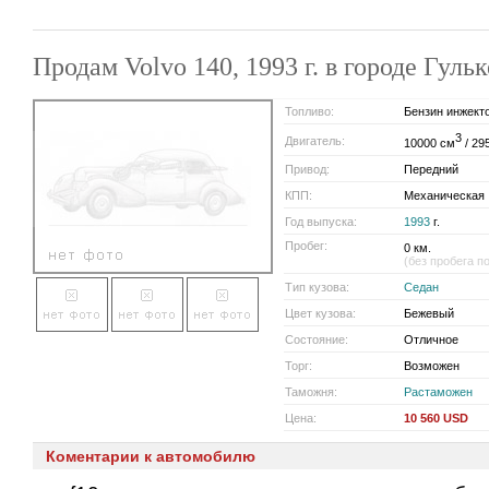
Продам Volvo 140, 1993 г. в городе Гул
Топливо:
Бензин инжект
3
Двигатель:
10000 см
/ 295
Привод:
Передний
КПП:
Механическая
Год выпуска:
1993
г.
Пробег:
0 км.
(без пробега п
Тип кузова:
Седан
Цвет кузова:
Бежевый
Состояние:
Отличное
Торг:
Возможен
Таможня:
Растаможен
Цена:
10 560 USD
Коментарии к автомобилю