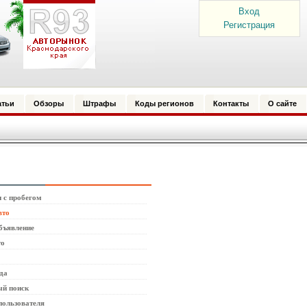
Вход
Регистрация
атьи
Обзоры
Штрафы
Коды регионов
Контакты
О сайте
 с пробегом
вто
бъявление
то
да
й поиск
пользователя