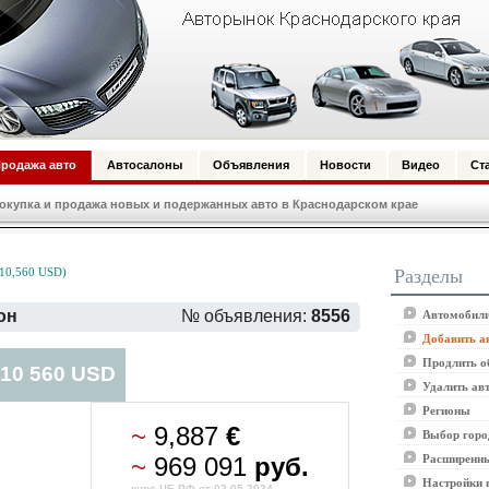
родажа авто
Автосалоны
Объявления
Новости
Видео
Ст
купка и продажа новых и подержанных авто в Краснодарском крае
Разделы
 10,560 USD)
он
№ объявления:
8556
Автомобили
Добавить а
Продлить о
 10 560 USD
Удалить ав
Регионы
~
9,887
€
Выбор горо
~
969 091
руб.
Расширенны
Настройки 
курс ЦБ РФ от 02.05.2024