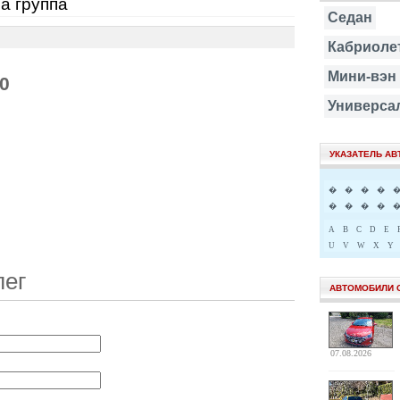
на группа
Седан
Кабриоле
Мини-вэн
40
Универса
УКАЗАТЕЛЬ А
�
�
�
�
�
�
�
�
A
B
C
D
E
U
V
W
X
Y
лег
АВТОМОБИЛИ 
07.08.2026