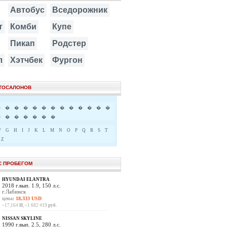
Автобус
Вседорожник
т
Комби
Купе
Пикап
Родстер
л
Хэтчбек
Фургон
ВТОСАЛОНОВ
�
�
�
�
�
�
�
�
�
�
�
�
�
�
�
�
�
�
�
�
F
G
H
I
J
K
L
M
N
O
P
Q
R
S
T
Z
С ПРОБЕГОМ
HYUNDAI ELANTRA
2018 г.вып. 1.9, 150 л.с.
г.Лабинск
цена:
18,333 USD
~17,164
И
, ~1 682 419
руб.
NISSAN SKYLINE
1990 г.вып. 2.5, 280 л.с.