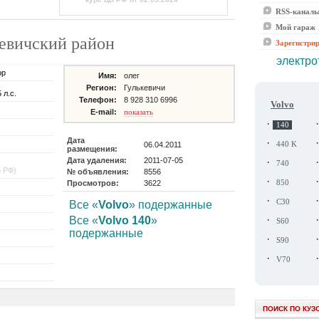
RSS-канал
Мой гараж
ькевичский район
Зарегистри
электро
ор
Имя:
олег
Регион:
Гулькевичи
 л.с.
Телефон:
8 928 310 6996
Volvo
E-mail:
показать
·
140
Дата
·
06.04.2011
440 K
размещения:
Дата удаления:
2011-07-05
·
740
о РФ)
№ объявления:
8556
·
Просмотров:
3622
850
·
C30
Все «
Volvo
» подержанные
·
Все «
Volvo 140
»
S60
подержанные
·
S90
·
V70
ПОИСК ПО КУЗ