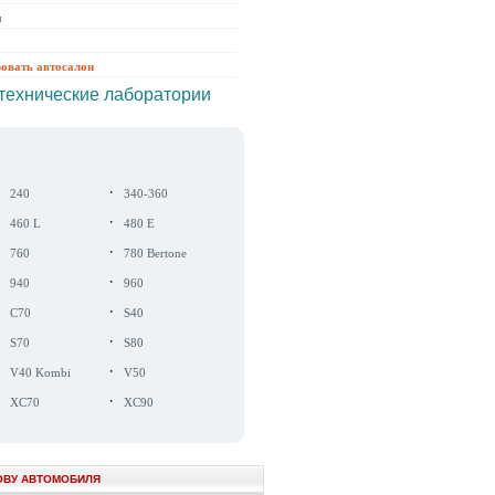
ы
ровать автосалон
технические лаборатории
·
·
240
340-360
·
·
460 L
480 E
·
·
760
780 Bertone
·
·
940
960
·
·
C70
S40
·
·
S70
S80
·
·
V40 Kombi
V50
·
·
XC70
XC90
ОВУ АВТОМОБИЛЯ