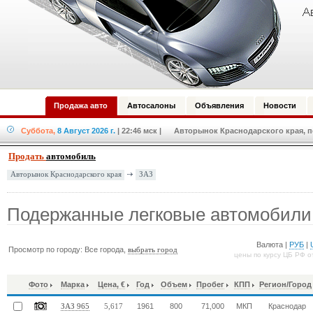
Продажа авто
Автосалоны
Объявления
Новости
Суббота,
8 Август 2026 г.
| 22:46 мск
| Авторынок Краснодарского края, по
Продать
автомобиль
ЗАЗ
Авторынок Краснодарского края
Подержанные легковые автомобили
Валюта |
РУБ
|
Просмотр по городу: Все города,
выбрать город
цены по курсу ЦБ РФ о
Фото
Марка
Цена, €
Год
Объем
Пробег
КПП
Регион/Город
1961
800
71,000
МКП
Краснодар
ЗАЗ 965
5,617