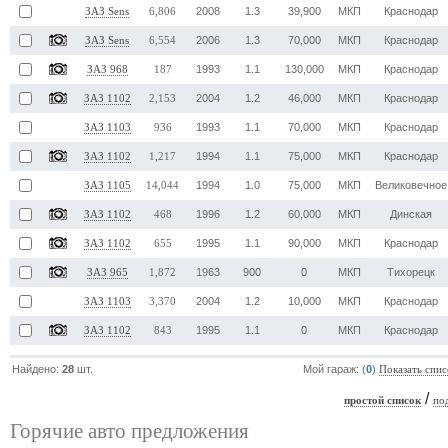
2008
1.3
39,900
МКП
Краснодар
ЗАЗ Sens
6,806
2006
1.3
70,000
МКП
Краснодар
ЗАЗ Sens
6,554
1993
1.1
130,000
МКП
Краснодар
ЗАЗ 968
187
2004
1.2
46,000
МКП
Краснодар
ЗАЗ 1102
2,153
1993
1.1
70,000
МКП
Краснодар
ЗАЗ 1103
936
1994
1.1
75,000
МКП
Краснодар
ЗАЗ 1102
1,217
1994
1.0
75,000
МКП
Великовечное
ЗАЗ 1105
14,044
1996
1.2
60,000
МКП
Динская
ЗАЗ 1102
468
1995
1.1
90,000
МКП
Краснодар
ЗАЗ 1102
655
1963
900
0
МКП
Тихорецк
ЗАЗ 965
1,872
2004
1.2
10,000
МКП
Краснодар
ЗАЗ 1103
3,370
1995
1.1
0
МКП
Краснодар
ЗАЗ 1102
843
Найдено:
28
шт.
Мой гараж: (
0
)
Показать спис
/
простой список
по
Горячие авто предложения