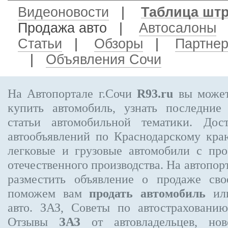
Видеоновости
|
Таблица шт
Продажа авто
|
Автосалоны
Статьи
|
Обзоры
|
Партне
|
Объявления Сочи
На Автопортале г.Сочи
R93.ru
вы может
купить автомобиль, узнать последние
статьи автомобильной тематики. Дос
автообъявлений по Краснодарскому кр
легковые и грузовые автомобили с про
отечественного производства. На автопо
разместить объявление
о продаже свое
поможем вам
продать автомобиль
или
авто. ЗАЗ, Советы по автострахова
Отзывы
ЗАЗ
от автовладельцев, нов