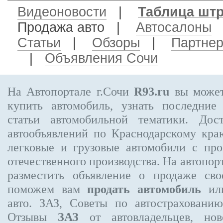
Видеоновости
|
Таблица шт
Продажа авто
|
Автосалоны
Статьи
|
Обзоры
|
Партне
|
Объявления Сочи
На Автопортале г.Сочи
R93.ru
вы может
купить автомобиль, узнать последние
статьи автомобильной тематики. Дос
автообъявлений по Краснодарскому кр
легковые и грузовые автомобили с про
отечественного производства. На автопо
разместить объявление
о продаже свое
поможем вам
продать автомобиль
или
авто. ЗАЗ, Советы по автострахова
Отзывы
ЗАЗ
от автовладельцев, нов