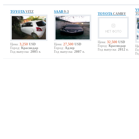
V
TOYOTA
VITZ
SAAB
9-3
T
TOYOTA
CAMRY
Цена:
32,500
USD
Цена:
3,250
USD
Цена:
27,500
USD
Город:
Краснодар
Це
Город:
Краснодар
Город:
Адлер
Год выпуска:
2012 г.
Го
Год выпуска:
2005 г.
Год выпуска:
2007 г.
Го