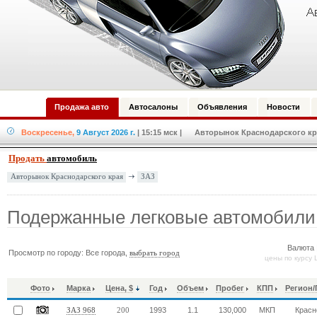
Продажа авто
Автосалоны
Объявления
Новости
Воскресенье,
9 Август 2026 г.
| 15:15 мск
| Авторынок Краснодарского кра
Продать
автомобиль
ЗАЗ
Авторынок Краснодарского края
Подержанные легковые автомобили
Валюта 
Просмотр по городу: Все города,
выбрать город
цены по курсу 
Фото
Марка
Цена, $
Год
Объем
Пробег
КПП
Регион/
1993
1.1
130,000
МКП
Красн
ЗАЗ 968
200