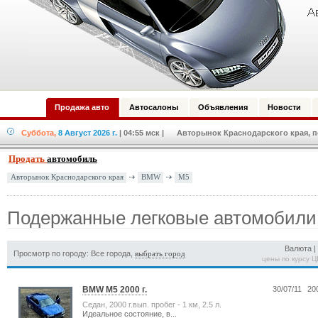
Продажа авто
Автосалоны
Объявления
Новости
Суббота,
8 Август 2026 г.
| 04:55 мск
| Авторынок Краснодарского края, по
Продать
автомобиль
BMW
M5
Авторынок Краснодарского края
Подержанные легковые автомобил
Валюта 
Просмотр по городу: Все города,
выбрать город
цены по курсу 
BMW M5 2000 г.
30/07/11
200
Седан, 2000 г.вып. пробег - 1 км, 2.5 л.
Идеальное состояние, в...