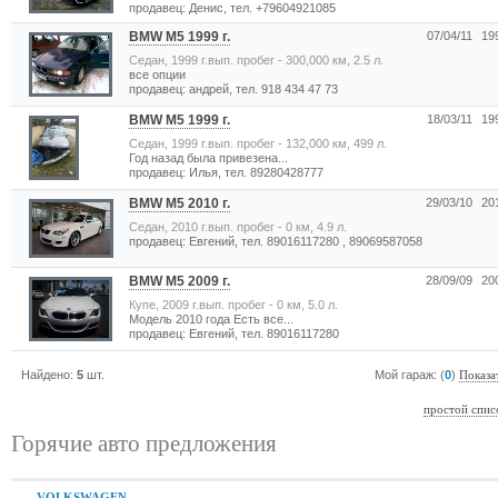
продавец: Денис, тел. +79604921085
BMW M5 1999 г.
07/04/11
199
Седан, 1999 г.вып. пробег - 300,000 км, 2.5 л.
все опции
продавец: андрей, тел. 918 434 47 73
BMW M5 1999 г.
18/03/11
199
Седан, 1999 г.вып. пробег - 132,000 км, 499 л.
Год назад была привезена...
продавец: Илья, тел. 89280428777
BMW M5 2010 г.
29/03/10
201
Седан, 2010 г.вып. пробег - 0 км, 4.9 л.
продавец: Евгений, тел. 89016117280 , 89069587058
BMW M5 2009 г.
28/09/09
200
Купе, 2009 г.вып. пробег - 0 км, 5.0 л.
Модель 2010 года Есть все...
продавец: Евгений, тел. 89016117280
Найдено:
5
шт.
Мой гараж: (
0
)
Показа
простой спис
Горячие авто предложения
VOLKSWAGEN