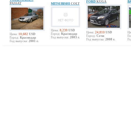
FORD
KUGA
В
PASSAT
MITSUBISHI
COLT
Цена:
8,239
USD
Цена:
24,810
USD
Це
Город:
Краснодар
Цена:
10,682
USD
Город:
Сочи
Го
Год выпуска:
2003 г.
Город:
Краснодар
Год выпуска:
2008 г.
Го
Год выпуска:
2001 г.