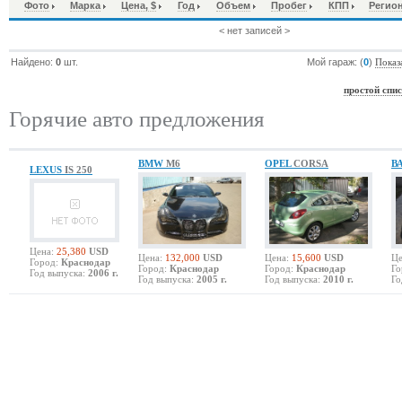
Фото
Марка
Цена, $
Год
Объем
Пробег
КПП
Регио
< нет записей >
Найдено:
0
шт.
Мой гараж: (
0
)
Показ
простой спи
Горячие авто предложения
BMW
M6
OPEL
CORSA
В
LEXUS
IS 250
Цена:
25,380
USD
Цена:
132,000
USD
Цена:
15,600
USD
Це
Город:
Краснодар
Город:
Краснодар
Город:
Краснодар
Го
Год выпуска:
2006 г.
Год выпуска:
2005 г.
Год выпуска:
2010 г.
Го