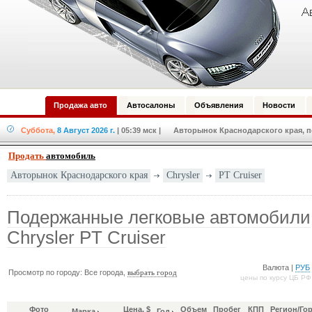
Продажа авто
Автосалоны
Объявления
Новости
Суббота,
8 Август 2026 г.
| 05:39 мск
| Авторынок Краснодарского края, по
Продать
автомобиль
Chrysler
PT Cruiser
Авторынок Краснодарского края
Подержанные легковые автомобили
Chrysler PT Cruiser
Валюта |
РУБ
Просмотр по городу: Все города,
выбрать город
цены по курсу ЦБ РФ
Фото
Цена, $
Объем
Пробег
КПП
Регион/Го
Марка
Год